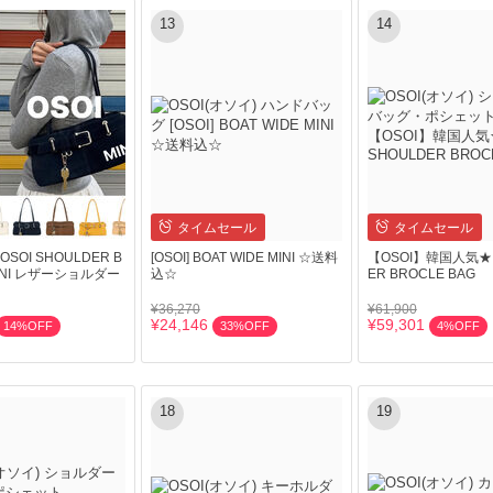
13
14
タイムセール
タイムセール
OI SHOULDER B
[OSOI] BOAT WIDE MINI ☆送料
【OSOI】韓国人気★ 
MINI レザーショルダー
込☆
ER BROCLE BAG
¥36,270
¥61,900
¥24,146
¥59,301
14%OFF
33%OFF
4%OFF
18
19