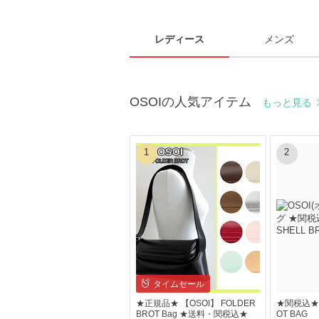
レディース
メンズ
OSOIの人気アイテム
もっと見る
1
2
タイムセール
★正規品★ 【OSOI】 FOLDER
★関税込★【
BROT Bag ★送料・関税込★
OT BAG