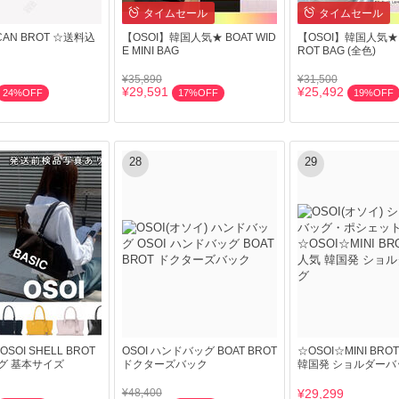
タイムセール
タイムセール
PECAN BROT ☆送料込
【OSOI】韓国人気★ BOAT WID
【OSOI】韓国人気★P
E MINI BAG
ROT BAG (全色)
¥35,890
¥31,500
¥29,591
¥25,492
24%OFF
17%OFF
19%OFF
28
29
OI SHELL BROT
OSOI ハンドバッグ BOAT BROT
☆OSOI☆MINI BRO
ッグ 基本サイズ
ドクターズバック
韓国発 ショルダーバ
¥48,400
¥29,299