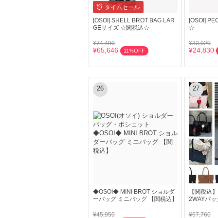
タイムセール
[OSOI] SHELL BROT BAG LAR
[OSOI] 
GEサイズ ☆関税込☆
☆
¥74,490
¥33,020
¥65,646
¥24,830
11%OFF
26
27
◆OSOI◆ MINI BROT ショルダ
【関税込】OS
ーバッグ ミニバッグ 【関税込】
2WAYバ
¥45,950
¥67,760