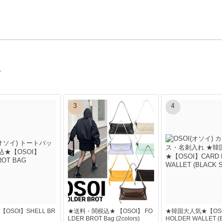
3
4
OSOI】SHELL BR
★送料・関税込★ 【OSOI】 FO
★韓国大人気★【OSO
LDER BROT Bag (2colors)
HOLDER WALLET (