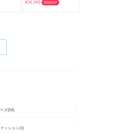
¥24,393
30%OFF
ズ(54)
ァッション(1)