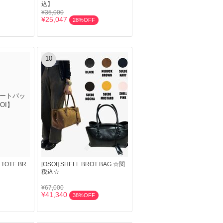
込】
¥35,000
¥25,047
28%OFF
10
TOTE BR
[OSOI] SHELL BROT BAG ☆関
税込☆
¥67,000
¥41,340
38%OFF