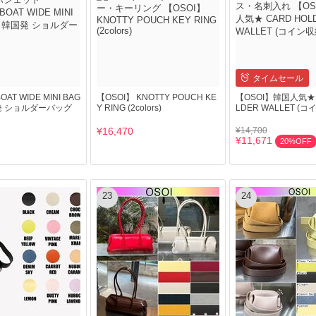
タイムセール
AT WIDE MINI BAG
【OSOI】 KNOTTY POUCH KE
【OSOI】韓国人気★ 
発 ショルダーバッグ
Y RING (2colors)
LDER WALLET (
¥16,470
¥14,700
¥11,671
20%OFF
23
24