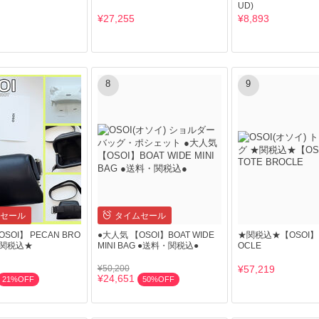
UD)
¥27,255
¥8,893
8
9
セール
タイムセール
SOI】 PECAN BRO
●大人気 【OSOI】BOAT WIDE
★関税込★【OSOI】 
・関税込★
MINI BAG ●送料・関税込●
OCLE
¥50,200
¥57,219
¥24,651
21%OFF
50%OFF