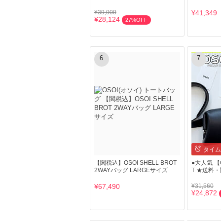
¥39,000
¥41,349
¥28,124
27%OFF
6
7
タイム
【関税込】OSOI SHELL BROT
●大人気 【O
2WAYバッグ LARGEサイズ
T ★送料
¥67,490
¥31,560
¥24,872