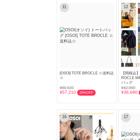
11
12
[OSOI] TOTE BROCLE ☆送料込
【関税込】OS
☆
ROCLE 
バッグ
¥80,920
¥42,980
¥57,210
¥36,680
29%OFF
16
17