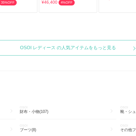
¥46,400
35%OFF
4%OFF
OSOI レディース の人気アイテムをもっと見る
OSOI
OSOI
財布・小物(107)
靴・シュー
OSOI
OSOI
ブーツ(8)
その他フ