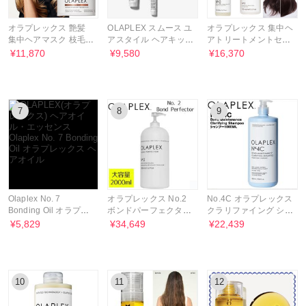
オラプレックス 艶髪
OLAPLEX スムース ユ
オラプレックス 集中ヘ
集中ヘアマスク 枝毛/
アスタイル ヘアキッ
アトリートメントセッ
切れ毛/縮毛くせ毛
ト/ヘアケア 4種セット
ト 加齢縮れ毛を解消
¥11,870
¥9,580
¥16,370
7
8
9
Olaplex No. 7
オラプレックス No.2
No.4C オラプレックス
Bonding Oil オラプレ
ボンドパーフェクター
クラリファイング シャ
ックス ヘアオイル
2000ml ★Olaplex
ンプー★Olaplex
¥5,829
¥34,649
¥22,439
10
11
12