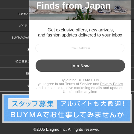
BUYMAスタートガイド
安心への取り組み
ガイド・お問い合わせ
かんたん購入ガイド
BUYMA偽物販売防止の取り組み
BUYMA CARD
利用規約
プライバシー
特定商取引法に関する表記
お客様情報の外部送信について
脆弱性報告
お知らせ(PCサイト)
会社案内
スタッフ募集
©2005 Enigmo Inc. All rights reserved.