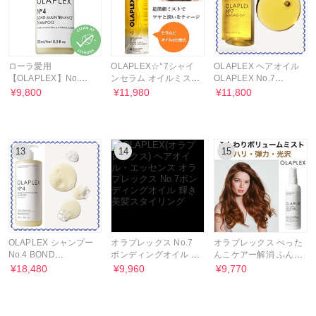
ローラ愛用
OLAPLEX☆°7シャイ
OLAPLEX ヘアオイル
【OLAPLEX】No.
ンセラム オイルミスト
OLAPLEX No.7
4BondMaintenance★
美容液＋オイル2層式
BONDING OIL 大容量
¥9,800
¥11,980
¥11,800
シャンプー大250ml
60mL
13
14
15
OLAPLEX シャンプー
オラプレックス No.7
オラプレックス ぺった
No.4 BOND
ボンディングオイル 輝
んこケアー解消 ふんわ
MAINTENANCE
き美髪スタイリング
りボリュームミスト
¥18,480
¥9,960
¥9,770
SHAMPOO ポンプ 1L