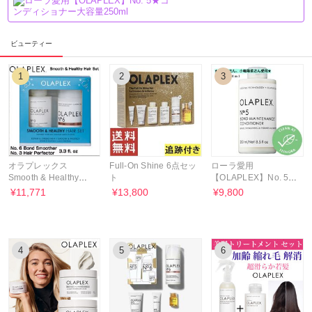
ビューティー
1
2
3
オラプレックス
Full-On Shine 6点セッ
ローラ愛用
Smooth & Healthy
ト
【OLAPLEX】No. 5★
Hair Set No. 6
コンディショナー大容
¥11,771
¥13,800
¥9,800
★Olaplex
量250ml
4
5
6