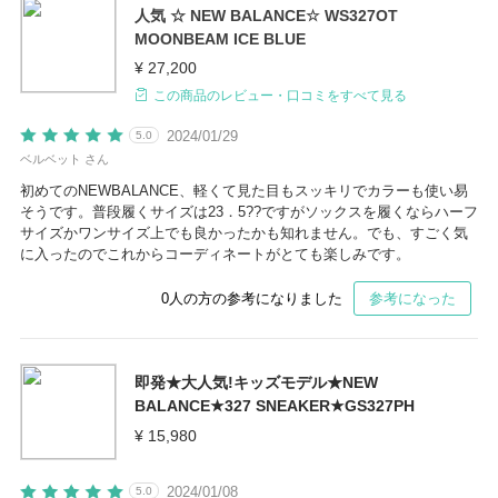
人気 ☆ NEW BALANCE☆ WS327OT
MOONBEAM ICE BLUE
¥ 27,200
この商品のレビュー・口コミをすべて見る
2024/01/29
5.0
ベルベット さん
初めてのNEWBALANCE、軽くて見た目もスッキリでカラーも使い易
そうです。普段履くサイズは23．5??ですがソックスを履くならハーフ
サイズかワンサイズ上でも良かったかも知れません。でも、すごく気
に入ったのでこれからコーディネートがとても楽しみです。
0
人の方の参考になりました
参考になった
即発★大人気!キッズモデル★NEW
BALANCE★327 SNEAKER★GS327PH
¥ 15,980
2024/01/08
5.0