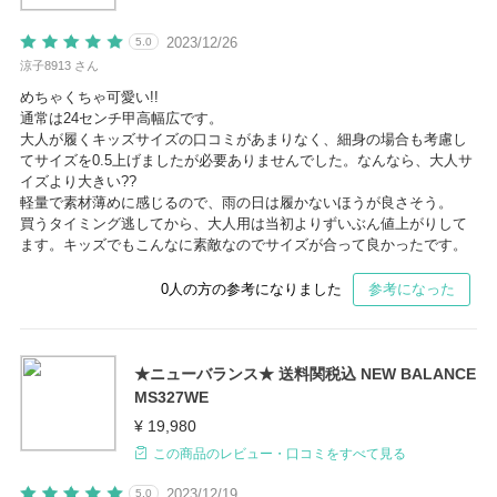
2023/12/26
5.0
涼子8913 さん
めちゃくちゃ可愛い!!
通常は24センチ甲高幅広です。
大人が履くキッズサイズの口コミがあまりなく、細身の場合も考慮し
てサイズを0.5上げましたが必要ありませんでした。なんなら、大人サ
イズより大きい??
軽量で素材薄めに感じるので、雨の日は履かないほうが良さそう。
買うタイミング逃してから、大人用は当初よりずいぶん値上がりして
ます。キッズでもこんなに素敵なのでサイズが合って良かったです。
0
人の方の参考になりました
参考になった
★ニューバランス★ 送料関税込 NEW BALANCE
MS327WE
¥ 19,980
この商品のレビュー・口コミをすべて見る
2023/12/19
5.0