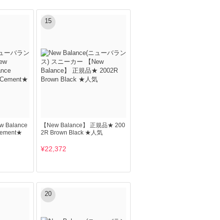
15
 Balance
【New Balance】 正規品★ 200
 Cement★
2R Brown Black ★人気
¥22,372
20