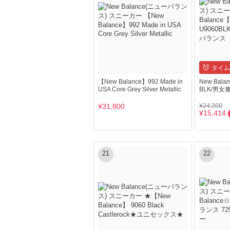
タイム
【New Balance】992 Made in
New Bal
USA Core Grey Silver Metallic
BLK/男
¥31,800
¥24,200
¥15,414
21
22