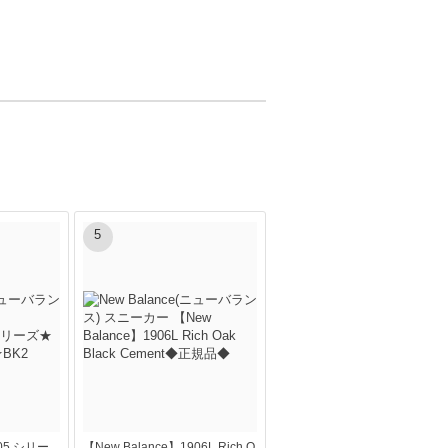
5
205 シリー
【New Balance】1906L Rich O