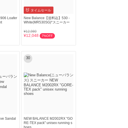
タイムセール
 Loafer
New Balance【送料込】530 -
nt
White(MR530SG)*スニーカー
¥12,980
¥12,048
7%OFF
30
ve Sandal
NEW BALANCE M2002RX "GO
RE-TEX pack" unisex running s
hoes