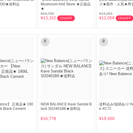
404OO★送料込
Mushroom Arid Stone ★正規品
ズ★新作・人気★男女
★
¥16,730
¥14,333
¥13,152
¥12,058
21%OFF
15%OFF
8
9
lance】 正規品★ 190
NEW BALANCE Kave Sandal B
送料込み!追跡あり! New
ak Black Cement
lack SD2401BK★送料込
e XC72
¥16,778
¥19,500