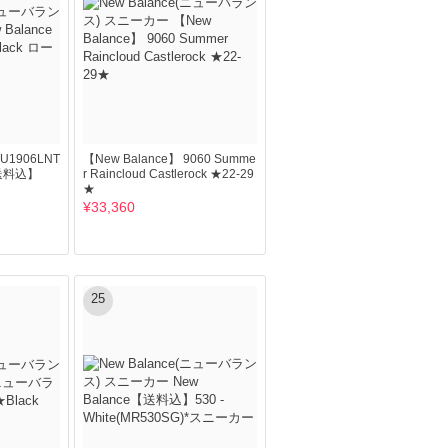
 U1906LNT
【New Balance】 9060 Summe
【送料込】
r Raincloud Castlerock ★22-29
★
¥33,360
25