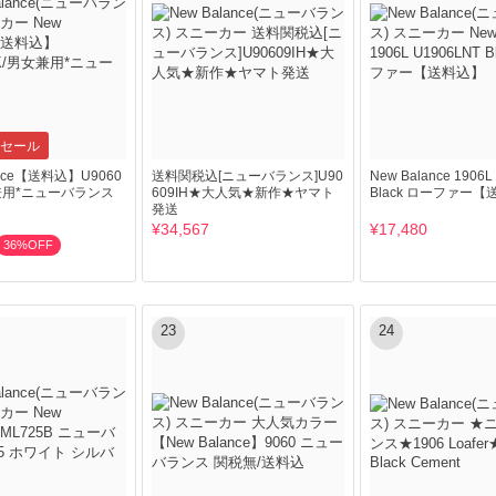
セール
ance【送料込】U9060
送料関税込[ニューバランス]U90
New Balance 1906L
女兼用*ニューバランス
609IH★大人気★新作★ヤマト
Black ローファー
発送
¥34,567
¥17,480
36%OFF
23
24