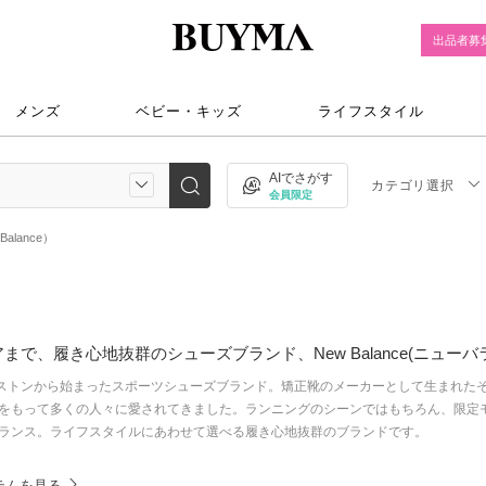
出品者募
メンズ
ベビー・キッズ
ライフスタイル
AIでさがす
カテゴリ選択
会員限定
alance）
で、履き心地抜群のシューズブランド、New Balance(ニューバ
メリカのボストンから始まったスポーツシューズブランド。矯正靴のメーカーとして生まれ
をもって多くの人々に愛されてきました。ランニングのシーンではもちろん、限定
ランス。ライフスタイルにあわせて選べる履き心地抜群のブランドです。
イテムを見る