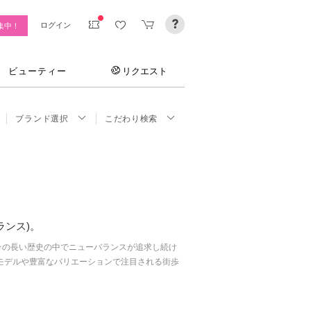
ログイン
集中！
ビューティー
リクエスト
ブランド選択
こだわり検索
ランス)。
たその長い歴史の中でニューバランスが追求し続け
モデルや豊富なバリエーションで注目される街歩