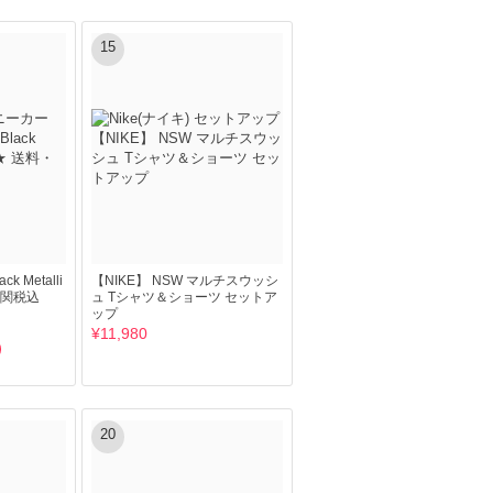
15
ck Metalli
【NIKE】 NSW マルチスウッシ
料・関税込
ュ Tシャツ＆ショーツ セットア
ップ
¥11,980
20