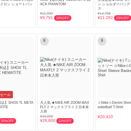
s|ナイロン ショートパン
ACK PHANTOM
ン ショルダーバッグ
ス
¥11,999
¥14,788
¥9,751
¥11,282
18%OFF
23%OFF
8
9
セール
込】SHOX TL META
大人気 ★NIKE AIR ZOOM MAX
☆Nike☆Denim Short
ATITE
FLY 2 マックスフライ 2 日本未
asketball T-Shirt
入荷
¥33,000
¥20,410
¥28,800
33%OFF
12%OFF