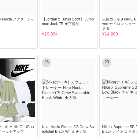
キ Nocta ノクタ Tシャ
【Jordan x Travis Scott】 Jump
人気コラボ★NIKE★N
man Jack TR ★正規品
ven ナイロン ショ
クタ
¥26,394
¥14,280
28
29
イキ M NK CLUB ロ
Nike Nocta Fleece CS Crew Sw
Nike x Supreme SB 
ツ セットアップ
eatshirt Black White ★人気
Black ナイキ コラ