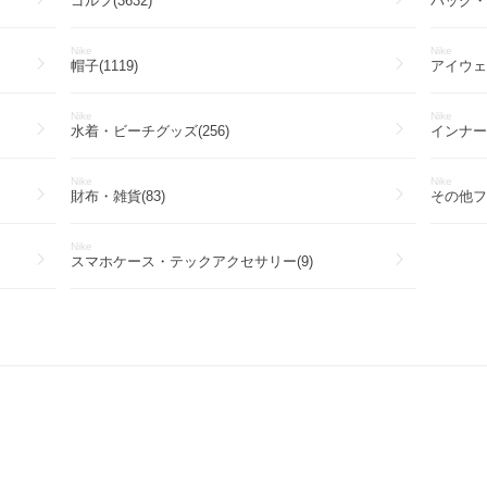
ゴルフ(3632)
バッグ・カ
Nike
Nike
帽子(1119)
アイウェア
Nike
Nike
水着・ビーチグッズ(256)
インナー
Nike
Nike
財布・雑貨(83)
その他フ
Nike
スマホケース・テックアクセサリー(9)