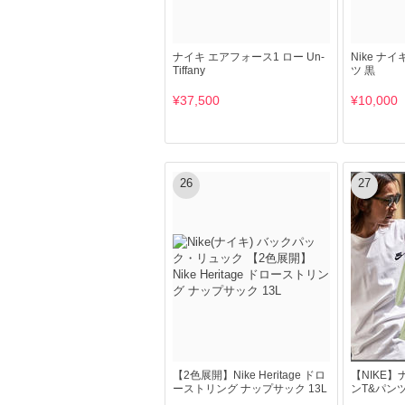
ナイキ エアフォース1 ロー Un-
Nike ナイ
Tiffany
ツ 黒
¥37,500
¥10,000
26
27
【2色展開】Nike Heritage ドロ
【NIKE】ナ
ーストリング ナップサック 13L
ンT&パン