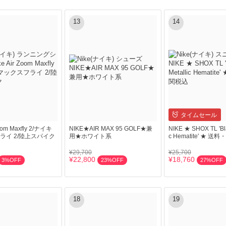
13
14
タイムセール
Zoom Maxfly 2/ナイキ
NIKE★AIR MAX 95 GOLF★兼
NIKE ★ SHOX TL 'Bla
ライ 2/陸上スパイク
用★ホワイト系
c Hematite' ★ 送
¥29,700
¥25,700
¥22,800
¥18,760
3%OFF
23%OFF
27%OFF
18
19