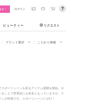
ログイン
集中！
ビューティー
リクエスト
ブランド選択
こだわり検索
でスポーツシーンを彩るアイテム展開を開始。や
いることで世界的にも有名となっていますが、ス
インが特徴です。スポーツシーンにぜひ！