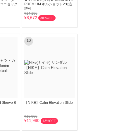
 ユニセック
PREMIUM キルショット2★追
跡可
¥14,190
¥8,672
38%OFF
10
 Sleeve B
【NIKE】Calm Elevation Slide
¥13,900
¥11,980
13%OFF