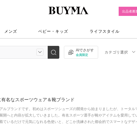
出品者募
メンズ
ベビー・キッズ
ライフスタイル
AIでさがす
カテゴリ選択
会員限定
に有名なスポーツウェア＆靴ブランド
アルブランドです。初めはスポーツシューズの開発から始まりましたが、トータル
展開へと内容が拡大していきました。有名スポーツ選手が靴やアイテムを愛用して
着ているだけで元気になれる色使いと、どこか洗練された都会的でスマートなデザ