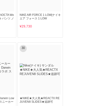
OCTA Wo
NIKE AIR FORCE 1 LOW|ナイキ
ートパンツ ノ
エア フォース 1 LOW
¥29,730
30
Darwin Low
★NIKE★大人気★REACTX RE
ボ スニーカー
JUVEN8 SLIDES★追跡可