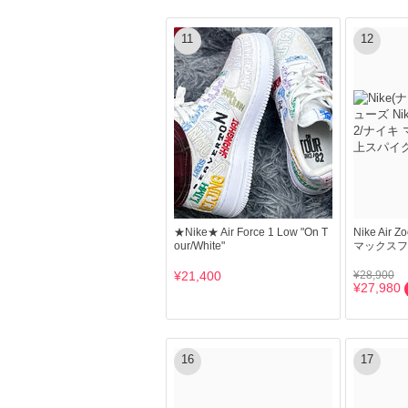
11
12
★Nike★ Air Force 1 Low "On T
Nike Air 
our/White"
マックスフ
¥21,400
¥28,900
¥27,980
16
17