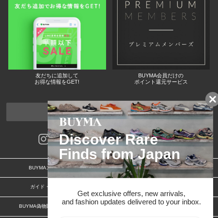
友だちに追加して
BUYMA会員だけの
お得な情報をGET!
ポイント還元サービス
ページトップへ
BUYMAスタートガイド
安心への取り組み
ガイド・お問い合わせ
かんたん購入ガイド
BUYMA偽物販売防止の取り組み
BUYMA CARD