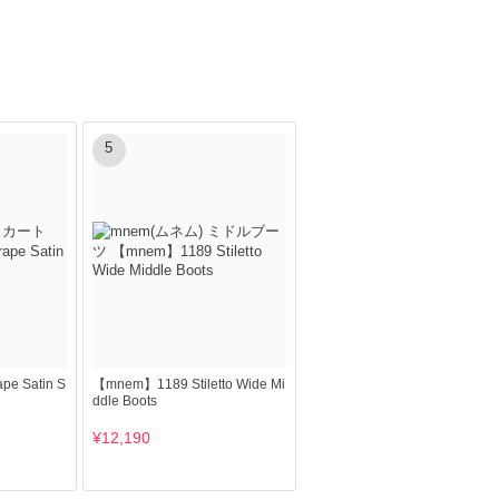
5
e Satin S
【mnem】1189 Stiletto Wide Mi
ddle Boots
¥12,190