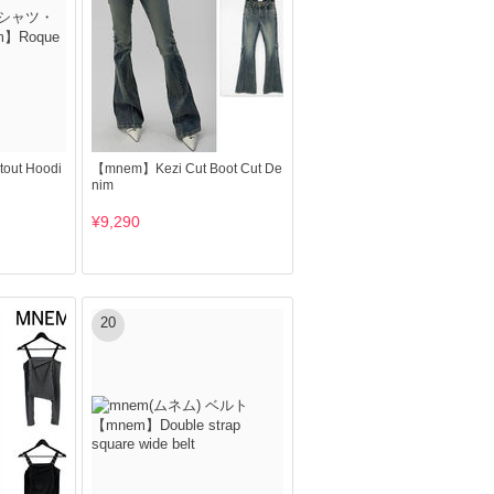
ut Hoodi
【mnem】Kezi Cut Boot Cut De
nim
¥9,290
20