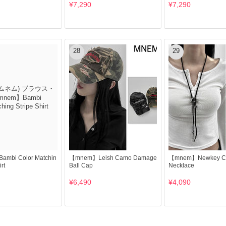
¥7,290
¥7,290
28
29
mbi Color Matchin
【mnem】Leish Camo Damage
【mnem】Newkey Cr
rt
Ball Cap
Necklace
¥6,490
¥4,090