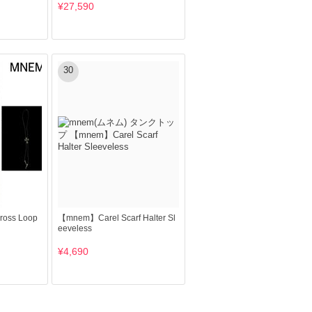
¥27,590
30
oss Loop
【mnem】Carel Scarf Halter Sl
eeveless
¥4,690