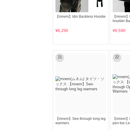
【mnem】Idin Backless Hoodie
【mnem】Le
houlder B
¥6,290
¥6,590
21
22
【mnem】See-through long leg
【mnem】La
warmers
pen-toe L