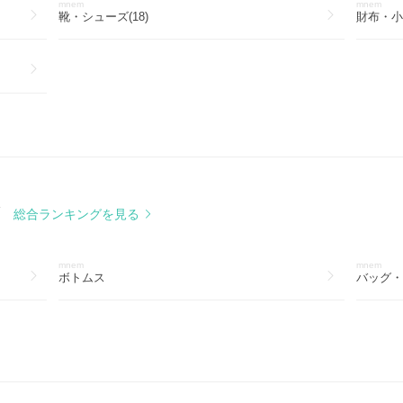
mnem
mnem
靴・シューズ(18)
財布・小物
グ
総合ランキングを見る
mnem
mnem
ボトムス
バッグ・