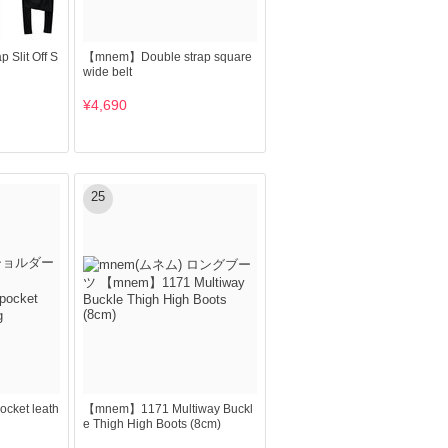
Slit Off S
【mnem】Double strap square
wide belt
¥4,690
25
ket leath
【mnem】1171 Multiway Buckl
e Thigh High Boots (8cm)