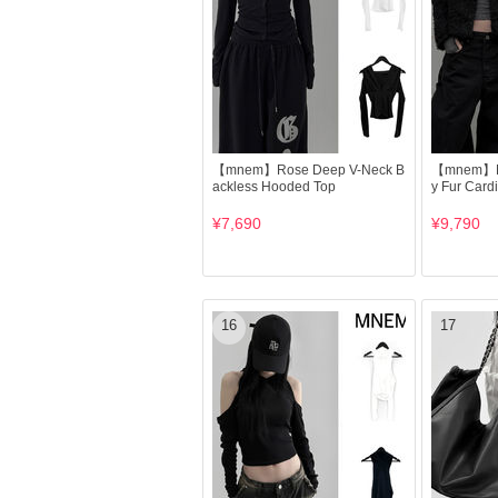
【mnem】Rose Deep V-Neck B
【mnem】Mo
ackless Hooded Top
y Fur Card
¥7,690
¥9,790
16
17