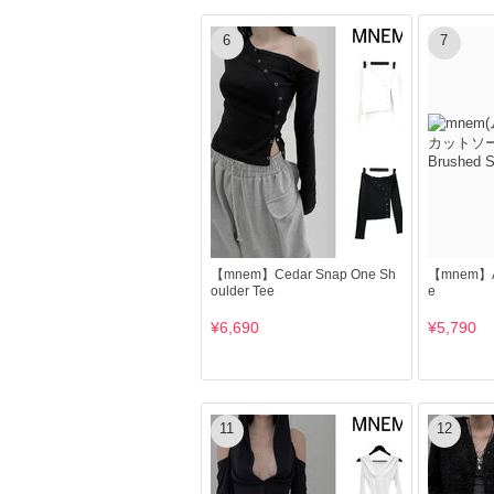
6
7
【mnem】Cedar Snap One Sh
【mnem】Abu
oulder Tee
e
¥6,690
¥5,790
11
12