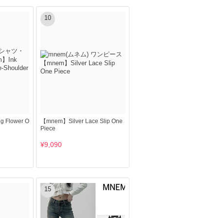
10
g Flower O
【mnem】Silver Lace Slip One
Piece
¥9,090
15