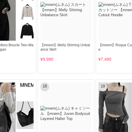
ru Boucle Two-Wa
【mnem】Melly Shirring Unbal
【mnem】Roque Cuto
igan
ance Skirt
e
¥9,990
¥7,490
18
19