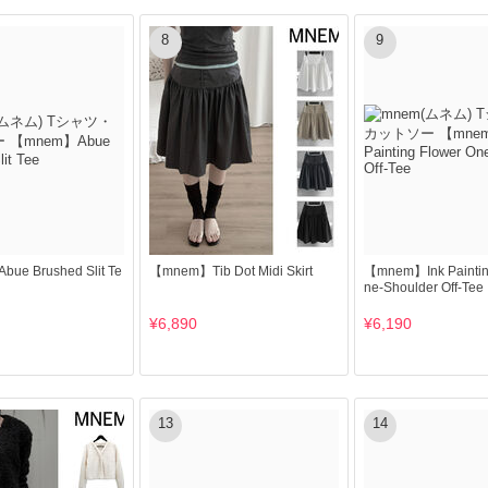
8
9
e Brushed Slit Te
【mnem】Tib Dot Midi Skirt
【mnem】Ink Paintin
ne-Shoulder Off-Tee
¥6,890
¥6,190
13
14