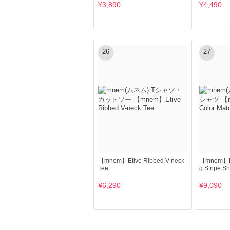
¥3,890
¥4,490
26
27
【mnem】Etive Ribbed V-neck
【mnem】Ba
Tee
g Stripe Shi
¥6,290
¥9,090