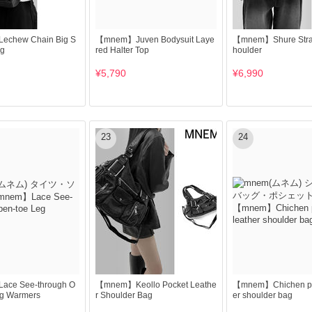
chew Chain Big S
【mnem】Juven Bodysuit Laye
【mnem】Shure Strap 
ag
red Halter Top
houlder
¥5,790
¥6,990
23
24
ce See-through O
【mnem】Keollo Pocket Leathe
【mnem】Chichen poc
eg Warmers
r Shoulder Bag
er shoulder bag