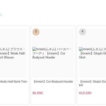
3
4
de Half-Neck Tren
【mnem】Cor Bodysuit Hoodie
【mnem】Glopin Drap
kirt
¥6,890
¥10,590