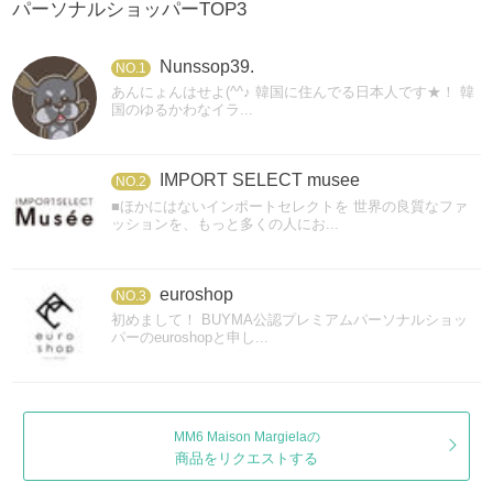
パーソナルショッパーTOP3
Nunssop39.
NO.1
あんにょんはせよ(^^♪ 韓国に住んでる日本人です★！ 韓
国のゆるかわなイラ...
IMPORT SELECT musee
NO.2
■ほかにはないインポートセレクトを 世界の良質なファ
ッションを、もっと多くの人にお...
euroshop
NO.3
初めまして！ BUYMA公認プレミアムパーソナルショッ
パーのeuroshopと申し...
MM6 Maison Margielaの
商品をリクエストする