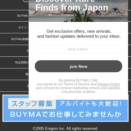
BUYMAスタートガイド
安心への取り組み
ガイド・お問い合わせ
かんたん購入ガイド
BUYMA偽物販売防止の取り組み
BUYMA CARD
利用規約
プライバシー
特定商取引法に関する表記
お客様情報の外部送信について
脆弱性報告
お知らせ(PCサイト)
会社案内
スタッフ募集
©2005 Enigmo Inc. All rights reserved.