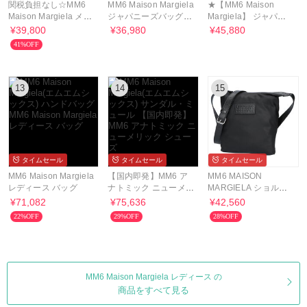
関税負担なし☆MM6
MM6 Maison Margiela
★【MM6 Maison
Maison Margiela メッ
ジャパニーズバッグ
Margiela】 ジャパニ
シュクロスボディバッ
M60606 P4313
ーズ クロスボディバッ
¥39,800
¥36,980
¥45,880
グ
グ★
41%OFF
13
14
15
タイムセール
タイムセール
タイムセール
MM6 Maison Margiela
【国内即発】MM6 ア
MM6 MAISON
レディース バッグ
ナトミック ニューメリ
MARGIELA ショルダ
ック シューズ
ーバッグ SB6WG0026
¥71,082
¥75,636
¥42,560
P9062
22%OFF
29%OFF
28%OFF
MM6 Maison Margiela レディース の
商品をすべて見る