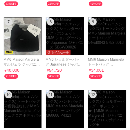
トートBAG♪
33%OFF
21%OFF
42%OFF
7
8
9
タイムセール
MM6 MaisonMargiela
MM6 ショルダーバッ
MM6 Maison Margiela
マルジェラ ジャパニー
グ Japanese ジャパニ
トートバッグ
ズバッグ メッシュ
ーズ SB6WD0026
54wd0043-5752-
¥40,000
¥54,720
¥34,001
P8396
8013
41%OFF
34%OFF
34%OFF
10
11
12