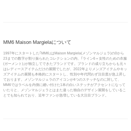
MM6 Maison Margielaについて
1997年にスタートした｢MM6｣はMaison Margiela(メゾンマルジェラ)の0から
23までの数字が割り振られたコレクションの内、｢ライン6＝女性のための衣服
(ガーメント)｣が独立してできたブランドです。ブランドの成り立ちからも元々
はレディースアイテムだけの展開でしたが、2022年よりメンズアイテムやキッ
ズアイテムの展開も本格的にスタートし、性別や年代問わず注目度が急上昇し
ております。メゾンマルジェラのアイコンが4つのステッチなのに対して、
MM6ではラベルを内側に縫い付けた1本の白いステッチがアクセントになって
いたりと、メゾンマルジェラとはまた違った独自のデザイン展開をしているこ
とでも知られており、近年ファンが急増している大注目ブランド。