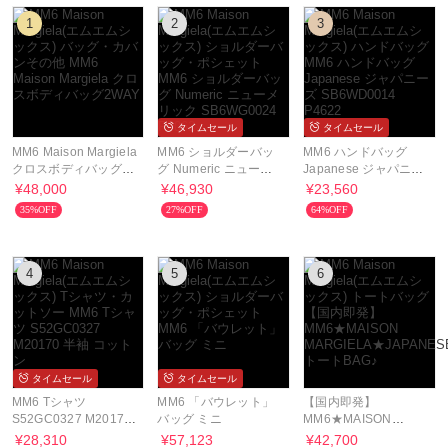
1
2
3
タイムセール
タイムセール
MM6 Maison Margiela
MM6 ショルダーバッ
MM6 ハンドバッグ
クロスボディバッグ
グ Numeric ニューメ
Japanese ジャパニー
2WAY
リック SB6WG0024
ズ SB6WD0014
¥48,000
¥46,930
¥23,560
P9062
P4622
35%OFF
27%OFF
64%OFF
4
5
6
タイムセール
タイムセール
MM6 Tシャツ
MM6 「バウレット」
【国内即発】
S52GC0327 M20170
バッグ ミニ
MM6★MAISON
半袖 コットン
MARGIELA★JAPANESE
¥28,310
¥57,123
¥42,700