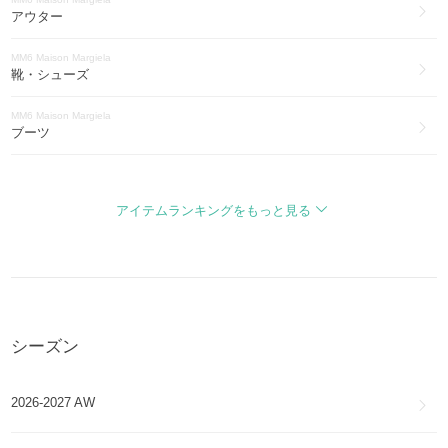
アウター
MM6 Maison Margiela
靴・シューズ
MM6 Maison Margiela
ブーツ
MM6 Maison Margiela
バッグ・カバン
アイテムランキングをもっと見る
MM6 Maison Margiela
財布・小物
MM6 Maison Margiela
アクセサリー
シーズン
MM6 Maison Margiela
帽子
2026-2027 AW