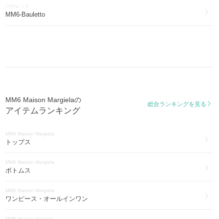
バウレット
MM6 Maison Margiela
MM6-Bauletto
その他ファッション(43)
MM6 Maison Margiela
アイウェア(29)
MM6 Maison Margiela
腕時計(22)
MM6 Maison Margiela
MM6 Maison Margielaの
総合ランキングを見る
ヨガ・フィットネス(10)
アイテムランキング
MM6 Maison Margiela
水着・ビーチグッズ(3)
MM6 Maison Margiela
トップス
MM6 Maison Margiela
スマホケース・テックアクセサリー(3)
MM6 Maison Margiela
ボトムス
MM6 Maison Margiela
ブライダル・パーティー(2)
MM6 Maison Margiela
ワンピース・オールインワン
MM6 Maison Margiela