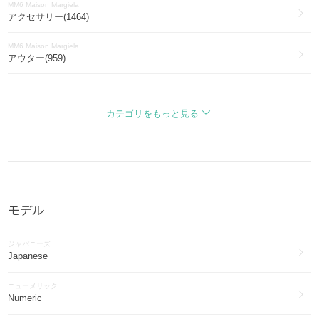
MM6 Maison Margiela
アクセサリー(1464)
MM6 Maison Margiela
アウター(959)
MM6 Maison Margiela
ワンピース・オールインワン(742)
カテゴリをもっと見る
MM6 Maison Margiela
財布・小物(483)
MM6 Maison Margiela
ブーツ(453)
モデル
MM6 Maison Margiela
帽子(258)
ジャパニーズ
MM6 Maison Margiela
Japanese
ファッション雑貨・小物(241)
ニューメリック
MM6 Maison Margiela
Numeric
インナー・ルームウェア(237)