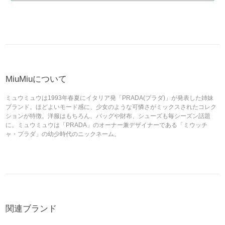
MiuMiuについて
ミュウミュウは1993年春夏にイタリア発「PRADA(プラダ)」が発表した姉妹
ブランド。ほどよいモード感に、少女のような可憐さがミックスされたコレク
ションが特徴。洋服はもちろん、バッグや財布、シューズも毎シーズン話題
に。ミュウミュウは「PRADA」のオーナー兼デザイナーである「ミウッチ
ャ・プラダ」の幼少時代のニックネーム。
関連ブランド