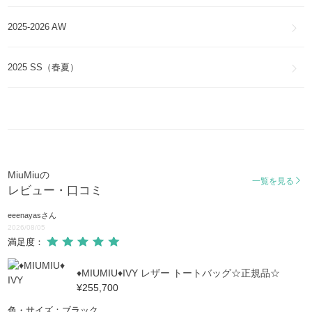
2025-2026 AW
MiuMiu
スマホケース・テックアクセサリー
2025 SS（春夏）
MiuMiu
インナー・ルームウェア
MiuMiuの
一覧を見る
レビュー・口コミ
eeenayas
さん
2026/08/05
満足度：
♦MIUMIU♦IVY レザー トートバッグ☆正規品☆
¥255,700
色・サイズ：ブラック