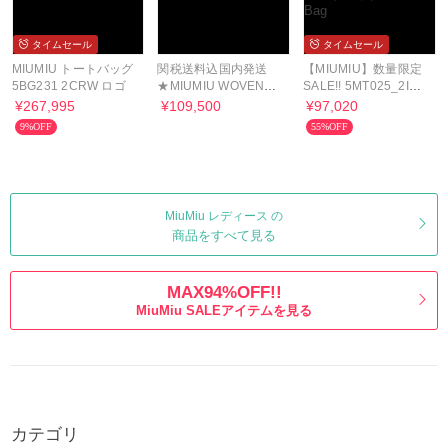
タイムセール
タイムセール
MIUMIU トートバッグ
関税送料込国内発送
【MIUMIU】数量限定
5BG231 2CRW ロゴ
★MIUMIU WOVEN
SALE!! 5MT025_2IDX
FABRIC BAG
ハンドバッグ Hand
¥267,995
¥109,500
¥97,020
Bag
9%OFF
55%OFF
MiuMiu レディース の
商品をすべて見る
MAX94%OFF!!
MiuMiu SALEアイテムを見る
カテゴリ