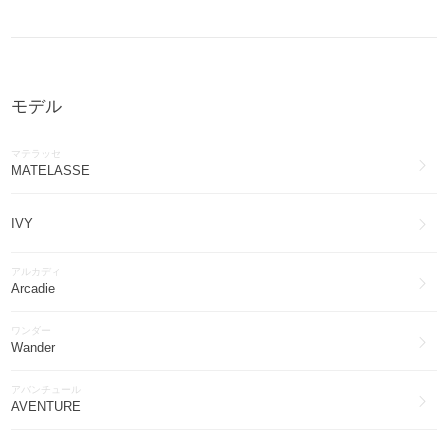
アクセサリー(3123)
MiuMiu
ワンピース・オールインワン(2637)
モデル
MiuMiu
帽子(2099)
マテラッセ
MiuMiu
MATELASSE
ファッション雑貨・小物(1078)
IVY
MiuMiu
ブーツ(755)
アルカディ
MiuMiu
Arcadie
インナー・ルームウェア(145)
ワンダー
MiuMiu
Wander
その他ファッション(62)
アバンチュール
MiuMiu
AVENTURE
スマホケース・テックアクセサリー(58)