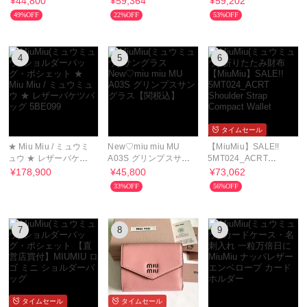
¥44,800
¥59,364
¥59,202
CASE
財布
49%OFF
22%OFF
53%OFF
4
5
6
タイムセール
★ Miu Miu / ミュウミ
New♡miu miu MU
【MiuMiu】SALE!!
ュウ ★ レザーバケツ
A03S グリンプスサン
5MT024_ACRT
バッグ 5BE099
グラス【関税込】
Shoulder Strap
¥178,900
¥45,800
¥73,062
Compact Wallet
33%OFF
56%OFF
7
8
9
タイムセール
タイムセール