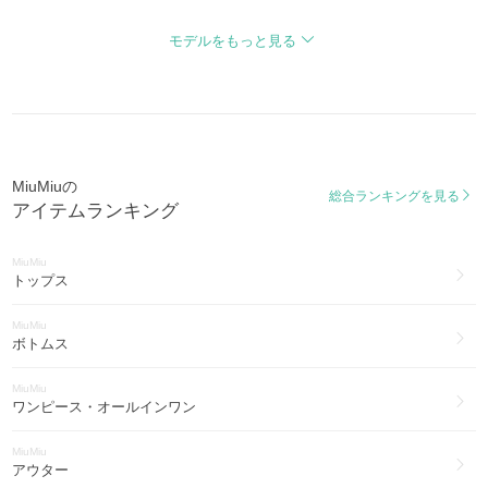
マドラス
MiuMiu
MADRAS
ブライダル・パーティー(48)
モデルをもっと見る
ミュウ ベル
MiuMiu
MIU BELLE
水着・ビーチグッズ(38)
MiuMiu
ヨガ・フィットネス(21)
MiuMiuの
総合ランキングを見る
MiuMiu
アイテムランキング
腕時計(1)
MiuMiu
トップス
MiuMiu
ボトムス
MiuMiu
ワンピース・オールインワン
MiuMiu
アウター