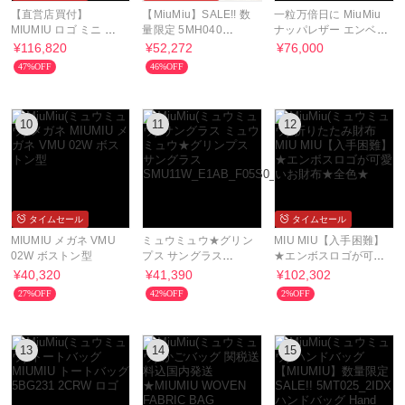
【直営店買付】
【MiuMiu】SALE!! 数
一粒万倍日に MiuMiu
MIUMIU ロゴ ミニ シ
量限定 5MH040
ナッパレザー エンベロ
ョルダーバッグ
Compact Wallet 三つ
ープ カードホルダー
¥116,820
¥52,272
¥76,000
折り財布
47%OFF
46%OFF
10
11
12
タイムセール
タイムセール
MIUMIU メガネ VMU
ミュウミュウ★グリン
MIU MIU【入手困難】
02W ボストン型
プス サングラス
★エンボスロゴが可愛
SMU11W_E1AB_F05S0_C_054
いお財布★全色★
¥40,320
¥41,390
¥102,302
27%OFF
42%OFF
2%OFF
13
14
15