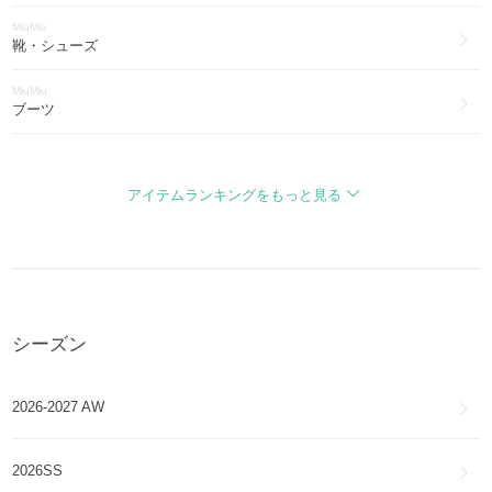
MiuMiu
靴・シューズ
MiuMiu
ブーツ
MiuMiu
バッグ・カバン
アイテムランキングをもっと見る
MiuMiu
財布・小物
MiuMiu
アクセサリー
シーズン
MiuMiu
アイウェア
2026-2027 AW
MiuMiu
帽子
2026SS
MiuMiu
ファッション雑貨・小物