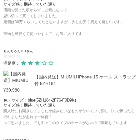
サイズ感：期待していた通り
店頭で見てた頃からずっと気になって、
思い切って買ってしまいました。
定価は30万くらいしてたと思いますが、少しお安く買えて嬉しいです。
実物も可愛くて使いやすくて、お気に入りです。
もんちゃん101
さん
2026/08/01
満足度：
【国内発送】MIUMIU iPhone 15 ケース ストラップ
付 5ZH184
¥39,980
色・サイズ：blue(5ZH184-2F76-F0D9K)
サイズ感：期待していた通り
購入時にお聞きしてましたが線みたいなものが付いていて消しゴムで擦ったら
取れましたがあれは一体何？
って思いました、でも中々このタイプのケースがないので満足しています、