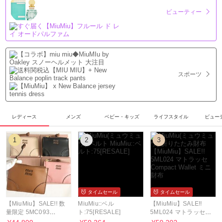
ビューティー
スポーツ
レディース
メンズ
ベビー・キッズ
ライフスタイル
ビュー
1
2
3
タイムセール
タイムセール
【MiuMiu】SALE!! 数
MiuMiu::ベル
【MiuMiu】SALE!!
量限定 5MC093
ト:75[RESALE]
5ML024 マトラッセ
SOFTY LOGO CARD
Compact Wallet ミニ