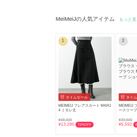
MeiMeiJの人気アイテム
もっと
1
2
タイムセール
タイム
MEIMEIJ フレアスカート M4IA1
MEIMEIJ
4 ミモレ丈
ースリーブ
¥48,400
¥39,600
¥13,290
¥5,592
72%OFF