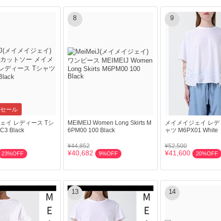
8
9
セール
ェイ レディース Tシ
MEIMEIJ Women Long Skirts M
メイメイジェイ レデ
3 Black
6PM00 100 Black
ャツ M6PX01 White
¥44,852
¥52,500
¥40,682
¥41,600
23%OFF
9%OFF
20%OFF
13
14