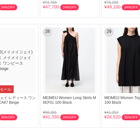
¥72,700
¥75,200
¥47,700
¥49,100
34%OFF
34%OFF
34%OFF
28
29
セール
ェイ レディース ワン
MEIMEIJ Women Long Skirts M
MEIMEIJ Women To
A67 Beige
6EF01 100 Black
100 Black
¥56,281
¥41,253
¥41,330
¥26,520
36%OFF
26%OFF
35%OFF