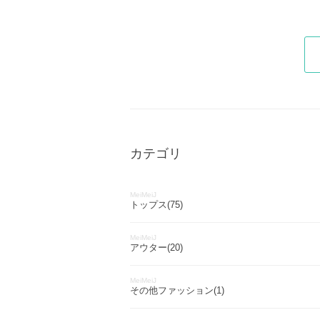
カテゴリ
MeiMeiJ
トップス(75)
MeiMeiJ
アウター(20)
MeiMeiJ
その他ファッション(1)