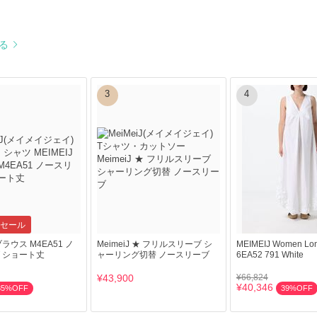
見る
3
4
セール
 ブラウス M4EA51 ノ
MeimeiJ ★ フリルスリーブ シ
MEIMEIJ Women Long
 ショート丈
ャーリング切替 ノースリーブ
6EA52 791 White
¥43,900
¥66,824
¥40,346
85%OFF
39%OFF