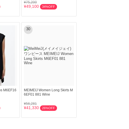
¥75,200
¥49,100
34%OFF
30
ps M6EF16
MEIMEIJ Women Long Skirts M
6EF01 881 Wine
¥56,281
¥41,330
26%OFF