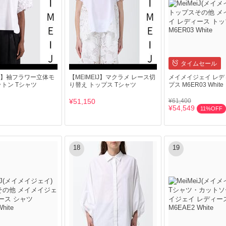
タイムセール
IJ】袖フラワー立体モ
【MEIMEIJ】マクラメ レース切
メイメイジェイ レデ
ットン Tシャツ
り替え トップス Tシャツ
プス M6ER03 White
¥51,150
¥61,400
¥54,549
11%OFF
18
19