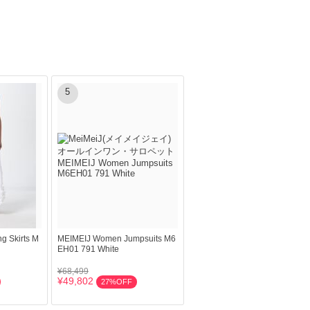
5
 Skirts M
MEIMEIJ Women Jumpsuits M6
EH01 791 White
¥68,499
¥49,802
27%OFF