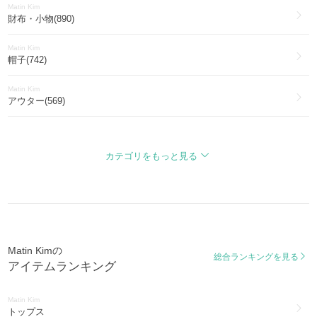
Matin Kim
財布・小物(890)
Matin Kim
帽子(742)
Matin Kim
アウター(569)
Matin Kim
ファッション雑貨・小物(165)
カテゴリをもっと見る
Matin Kim
靴・シューズ(153)
Matin Kim
インナー・ルームウェア(99)
Matin Kimの
Matin Kim
総合ランキングを見る
アイテムランキング
アクセサリー(57)
Matin Kim
Matin Kim
ワンピース・オールインワン(55)
トップス