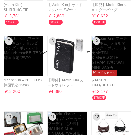
[Matin Kim]
【Matin Kim】サイド
【即発】Matin Kim シ
SHIRRING TIE
ジッパー 2WAY ミニ
ョルダーバッグ
BUCKLE ショルダー
クロスボディバッグ
MK2411BG002M
¥13,761
¥12,860
¥16,632
バッグ
2way
12%OFF
33%OFF
15%OFF
7
8
9
タイムセール
Matin*Kim★BELTED*VOLUNN*SMALL*BUCKET*BAG★
【即発】Matin Kim カ
★MATIN
韓国限定/2WAY
ードウォレット
KIM★BUCKLE
MK2600AC005V スマ
STRAP TWO WAY
¥13,200
¥4,380
¥12,177
ホアクセ
MINI BAG★
17%OFF
10
11
12