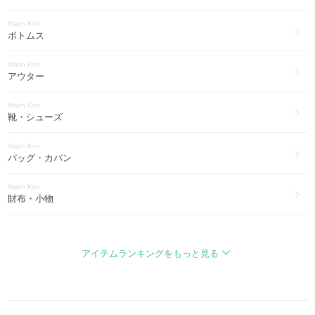
Matin Kim
Matin Kim
アイウェア(43)
ボトムス
Matin Kim
Matin Kim
スマホケース・テックアクセサリー(20)
アウター
Matin Kim
Matin Kim
ブーツ(9)
靴・シューズ
Matin Kim
Matin Kim
その他ファッション(1)
バッグ・カバン
Matin Kim
財布・小物
Matin Kim
アクセサリー
アイテムランキングをもっと見る
Matin Kim
帽子
Matin Kim