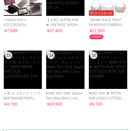
タイムセール
☆Matin Kim☆
【人気】MATIN KIM
【Matin Kim】HALF
ACCORDION
★ VINTAGE WASHED
SHIRRING RIBBON
WALLET カードケー
GRAFFITI HOODY ZIP
ROUND BAG / 送料・
¥7,698
¥17,420
¥12,553
ス・名刺入れ 韓国発
UP
関税込
10%OFF
13
14
15
人気 ロゴタンクトップ
Matin Kim Side Zipper
Matin Kim ★ MATIN
[MATINKIM] PINTUCK
Two Way Mini Cross
KIM LOGO CUTTED
SLEEVELESS TOP
Bag Black
CROP TOP 送料無料
¥4,700
¥18,900
¥5,769