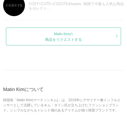
COZY+CUTE=COZUTE&hearts; 韓国で今最も人気な商品
をセレクト...
Matin Kimの
商品をリクエストする
Matin Kimについて
韓国発「Matin Kim(マーティンキム)」は、2019年にデザイナー兼インフルエ
ンサーとして活躍しているキム・ダイン氏が立ち上げたファッションブラン
ド。シンプルながらもトレンド感のあるアイテムが揃う韓国ブランドです。