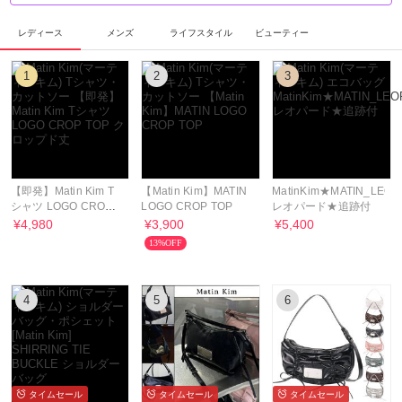
レディース
メンズ
ライフスタイル
ビューティー
1
2
3
【即発】Matin Kim T
【Matin Kim】MATIN
MatinKim★MATIN_LEO
シャツ LOGO CROP
LOGO CROP TOP
レオパード★追跡付
TOP クロップド丈
¥4,980
¥3,900
¥5,400
13%OFF
4
5
6
タイムセール
タイムセール
タイムセール