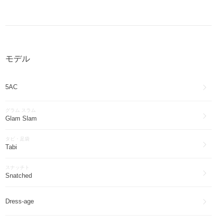
Maison Margiela
アウター(1358)
Maison Margiela
ワンピース・オールインワン(969)
モデル
Maison Margiela
ファッション雑貨・小物(464)
5AC
Maison Margiela
インナー・ルームウェア(219)
グラム スラム
Maison Margiela
Glam Slam
帽子(129)
タビ・足袋
Maison Margiela
Tabi
その他ファッション(77)
スナッチト
Maison Margiela
Snatched
アイウェア(62)
Maison Margiela
Dress-age
スマホケース・テックアクセサリー(47)