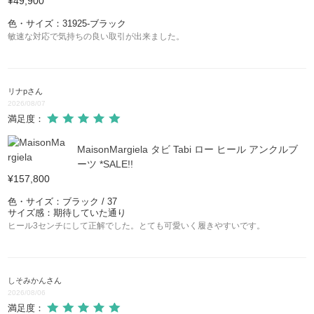
¥49,900
色・サイズ：31925-ブラック
敏速な対応で気持ちの良い取引が出来ました。
リナp
さん
2026/08/07
満足度：
MaisonMargiela タビ Tabi ロー ヒール アンクルブ
ーツ *SALE!!
¥157,800
色・サイズ：ブラック / 37
サイズ感：期待していた通り
ヒール3センチにして正解でした。とても可愛いく履きやすいです。
しそみかん
さん
2026/08/06
満足度：