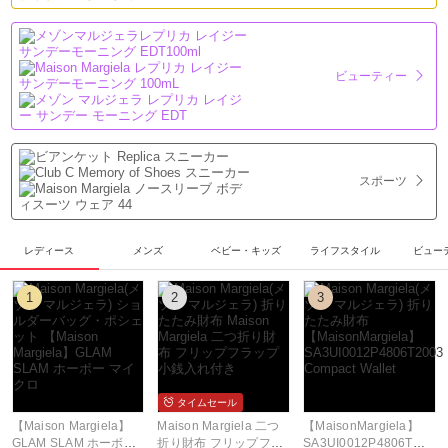
ビューティー
スポーツ
レディース
メンズ
ベビー・キッズ
ライフスタイル
ビュー
1
2
3
タイムセール
【Maison Margiela】
Maison Margiela 二つ
【MaisonMargiela】
GLAM SLAM ホーボー
折り財布 フリップフラ
SA3UI0012P4806T2003