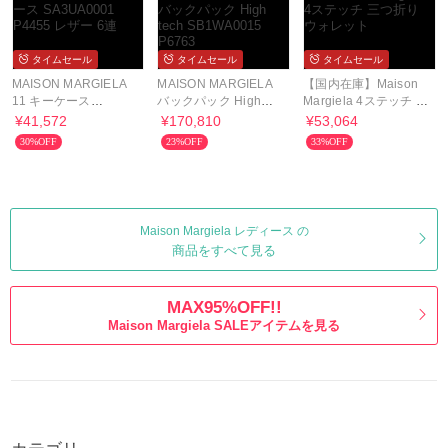
タイムセール
タイムセール
タイムセール
MAISON MARGIELA
MAISON MARGIELA
【国内在庫】Maison
11 キーケース
バックパック High
Margiela 4ステッチ 三
SA3UA0001 P4455 レ
tech SB1WA0015
つ折り ウォレット
¥41,572
¥170,810
¥53,064
ザー 6連
P6763
30%OFF
23%OFF
33%OFF
Maison Margiela レディース の
商品をすべて見る
MAX95%OFF!!
Maison Margiela SALEアイテムを見る