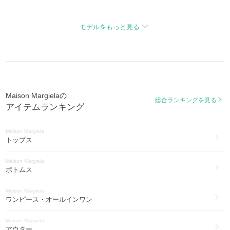
レプリカ
Maison Margiela
Replica
ブライダル・パーティー(25)
モデルをもっと見る
アイコン
Maison Margiela
1CON
ヨガ・フィットネス(4)
ニューロック
Maison Margiela
New Lock
水着・ビーチグッズ(4)
Maison Margielaの
総合ランキングを見る
Maison Margiela
Evolution
アイテムランキング
腕時計(4)
ステレオタイプ
Maison Margiela
Maison Margiela
STEREOTYPE
ゴルフ(1)
トップス
レチクラ
Maison Margiela
Recicla
ボトムス
Maison Margiela
ワンピース・オールインワン
Maison Margiela
アウター