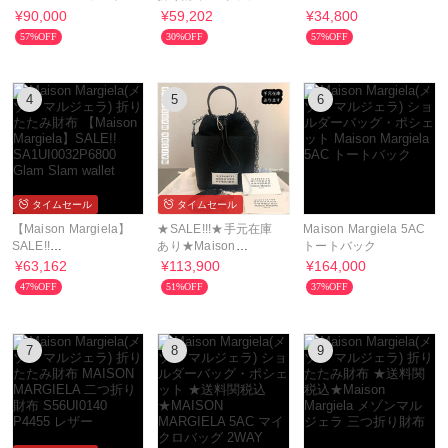
マイクロ
ップ 小銭入れ付き
Compact Wallet
¥90,000
¥59,202
¥34,800
57%OFF
30%OFF
57%OFF
4
5
6
タイムセール
タイムセール
【Maison Margiela】
★SALE!!!★手元在庫
Maison Margiela 5AC
SALE!!
あり★Maison
トートバック
SA1UI0032P6800
Margiela 5AC バケッ
¥63,162
¥113,900
¥164,000
Glam Slam wallet
トバッグ
47%OFF
51%OFF
37%OFF
7
8
9