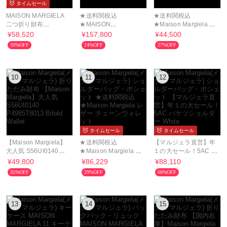
タイムセール
MAISON MARGIELA
★送料関税込
★送料関税込
二つ折り財布
★MAISON
★Maison Margiela メ
S56UI0140 P4455 レ
MARGIELA 5AC マイ
ゾンマルジェラ 三つ折
¥58,520
¥157,800
¥44,500
ザー
クロバッグ 2WAY
り財布
30%OFF
24%OFF
27%OFF
10
11
12
タイムセール
タイムセール
【Maison Margiela】
★送料関税込
【マルジェラ直営】年
大人気 S56UI0140
★Maison Margiela レ
１の大セール！5AC バ
P4985T8013 Bifold
ザー チェーンウォレッ
ケツショルダー White
¥49,800
¥86,229
¥88,110
Wallet
ト
35%OFF
29%OFF
66%OFF
13
14
15