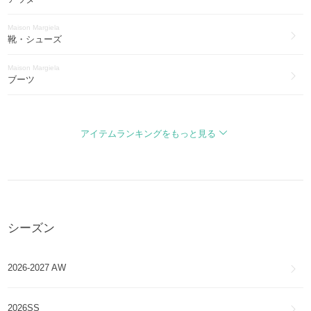
Maison Margiela
靴・シューズ
Maison Margiela
ブーツ
Maison Margiela
バッグ・カバン
アイテムランキングをもっと見る
Maison Margiela
財布・小物
Maison Margiela
アクセサリー
シーズン
Maison Margiela
アイウェア
2026-2027 AW
Maison Margiela
ファッション雑貨・小物
2026SS
Maison Margiela