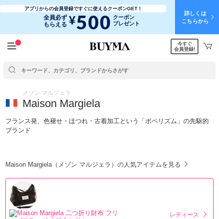
アプリからの会員登録ですぐに使えるクーポンGET！
詳しくは
500
¥
全員必ず
クーポン
こちらから
プレゼント
もらえる
今すぐ
会員登録!
メゾン マルジェラ
Maison Margiela
フランス発、色褪せ・ほつれ・古着加工という「ポペリズム」の先駆的
ブランド
Maison Margiela（メゾン マルジェラ）の人気アイテムを見る
レディース