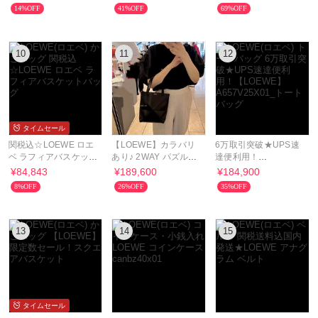
☆C510Z41X12
14%OFF
41%OFF
69%OFF
10
11
12
タイムセール
関税込☆LOEWE ロエ
【LOEWE】カラバリ
6万取引突破★UPS速
ベ ラフィアバスケット
あり♪ 2WAY パズルフ
達便利用！
バッグ
ォルド トート ミニ
【LOEWE】
¥84,843
¥189,600
¥184,900
A657V25X01_トート
8%OFF
26%OFF
35%OFF
バッグ
13
14
15
タイムセール