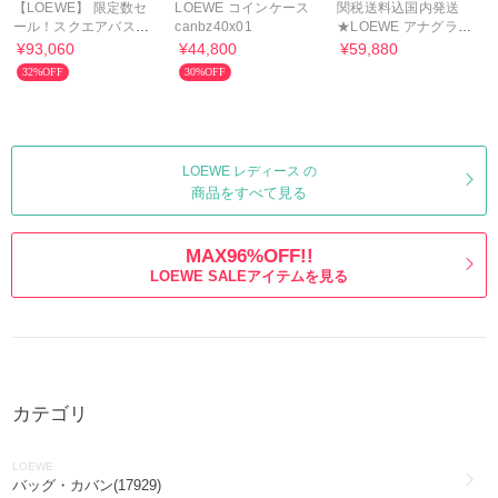
【LOEWE】 限定数セ
LOEWE コインケース
関税送料込国内発送
ール！スクエアバスケ
canbz40x01
★LOEWE アナグラム
ット
ベルト
¥93,060
¥44,800
¥59,880
32%OFF
30%OFF
LOEWE レディース の
商品をすべて見る
MAX96%OFF!!
LOEWE SALEアイテムを見る
カテゴリ
LOEWE
バッグ・カバン(17929)