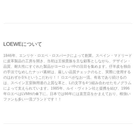
LOEWEについて
1846年、エンリケ・ロエベ・ロスバークによって創業。スペイン・マドリード
に皮革製品の工房を開き、当初は王侯貴族を主な顧客としながら、デザイン・
品質、耐久性にすぐれた製品がヨーロッパ中の注目を集めます。仔羊皮を独自
の手法でなめしたナッパ素材は、厳しい品質チェックのもと、実際に使用する
のはわずか3％というこだわり！！ ロエベがなお一流、有名であり続けるの
は、スペイン王室御用達の上質な革と、Lの文字を4つ組み合わせたモノグラム
によって支えられています。1985年、ルイ・ヴィトン社と提携を結び、1996
年ロエベはLVMHの傘下に。日本では86年には直営店をかまえており、根強い
ファンも多い一流ブランドです！！