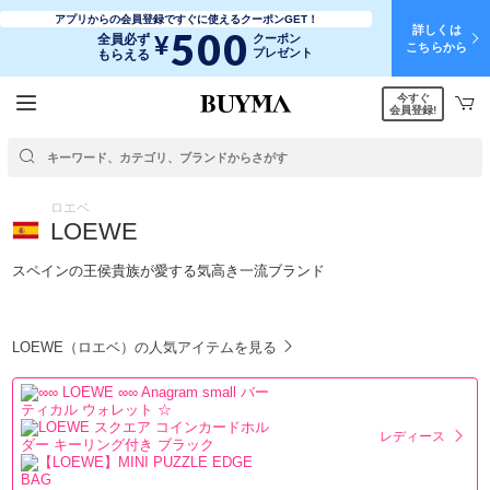
アプリからの会員登録ですぐに使えるクーポンGET！
詳しくは
500
¥
全員必ず
クーポン
こちらから
プレゼント
もらえる
今すぐ
会員登録!
ロエベ
LOEWE
スペインの王侯貴族が愛する気高き一流ブランド
LOEWE（ロエベ）の人気アイテムを見る
レディース