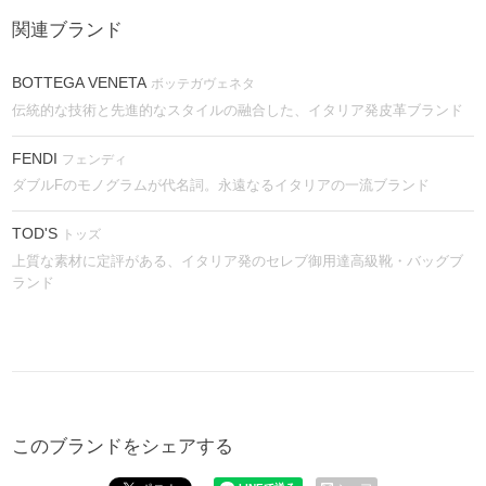
関連ブランド
BOTTEGA VENETA
ボッテガヴェネタ
伝統的な技術と先進的なスタイルの融合した、イタリア発皮革ブランド
FENDI
フェンディ
ダブルFのモノグラムが代名詞。永遠なるイタリアの一流ブランド
TOD'S
トッズ
上質な素材に定評がある、イタリア発のセレブ御用達高級靴・バッグブ
ランド
このブランドをシェアする