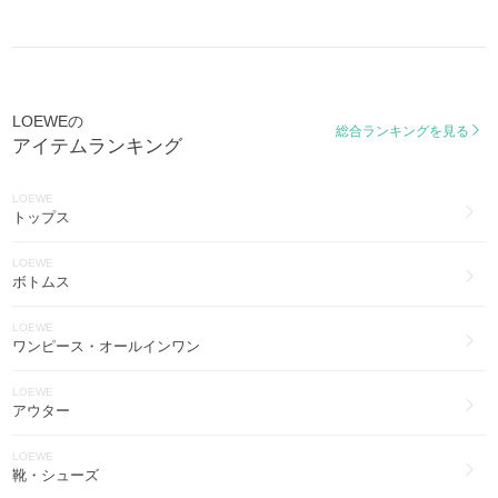
LOEWE
GATE
ヨガ・フィットネス(30)
ゴヤ
LOEWE
GOYA
スマホケース・テックアクセサリー(29)
LOEWEの
スモールバーティカルウォレット
総合ランキングを見る
アイテムランキング
SMALL VERTICAL WALLET
トリフォルドウォレット
LOEWE
TRIFOLD WALLET
トップス
バレエランナー 2.0
LOEWE
Ballet Runner 2.0
ボトムス
ノット
LOEWE
KNOT
ワンピース・オールインワン
フロー ランナー
LOEWE
Flow Runner
アウター
スクイーズ
LOEWE
SQUEEZE
靴・シューズ