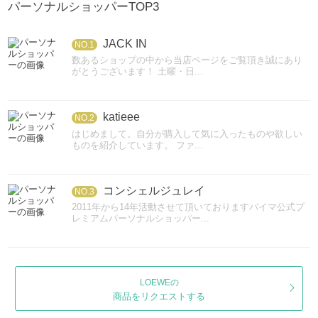
パーソナルショッパーTOP3
JACK IN
NO.1
数あるショップの中から当店ページをご覧頂き誠にあり
がとうございます！ 土曜・日...
katieee
NO.2
はじめまして。自分が購入して気に入ったものや欲しい
ものを紹介しています。 ファ...
コンシェルジュレイ
NO.3
2011年から14年活動させて頂いておりますバイマ公式プ
レミアムパーソナルショッパー...
LOEWEの
商品をリクエストする