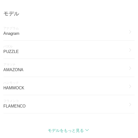
アイウェア(1884)
モデル
LOEWE
アクセサリー(1752)
アナグラム
LOEWE
Anagram
帽子(1358)
パズル
LOEWE
PUZZLE
ブーツ(386)
アマソナ
LOEWE
AMAZONA
水着・ビーチグッズ(123)
ハンモック
LOEWE
HAMMOCK
インナー・ルームウェア(41)
フラメンコ
LOEWE
FLAMENCO
ブライダル・パーティー(36)
ペブル
LOEWE
PEBBLE
その他ファッション(34)
モデルをもっと見る
ゲート