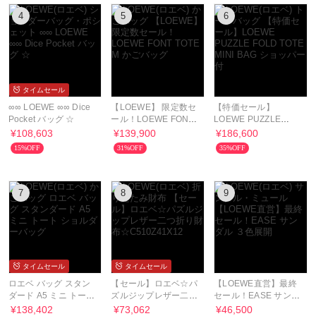
4
5
6
タイムセール
∞∞ LOEWE ∞∞ Dice
【LOEWE】 限定数セ
【特価セール】
Pocket バッグ ☆
ール！LOEWE FONT
LOEWE PUZZLE
TOTE M かごバッグ
FOLD TOTE MINI
¥108,603
¥139,900
¥186,600
BAG ショッパー付
15%OFF
31%OFF
35%OFF
7
8
9
タイムセール
タイムセール
ロエベ バッグ スタン
【セール】ロエベ☆パ
【LOEWE直営】最終
ダード A5 ミニ トート
ズルジップレザー二つ
セール！EASE サンダ
ショルダーバッグ
折り財布
ル ３色展開
¥138,402
¥73,062
¥46,500