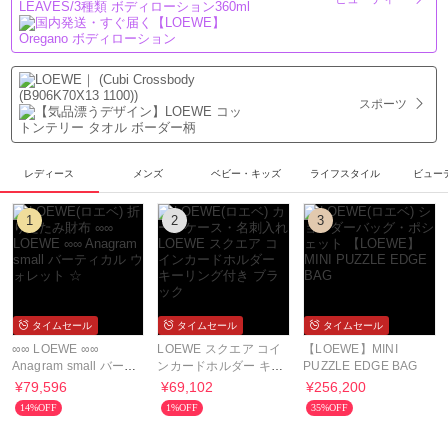
スポーツ
レディース
メンズ
ベビー・キッズ
ライフスタイル
ビュー
1
2
3
タイムセール
タイムセール
タイムセール
∞∞ LOEWE ∞∞
LOEWE スクエア コイ
【LOEWE】MINI
Anagram small バーテ
ンカードホルダー キー
PUZZLE EDGE BAG
ィカル ウォレット ☆
リング付き ブラック
¥79,596
¥69,102
¥256,200
14%OFF
1%OFF
35%OFF