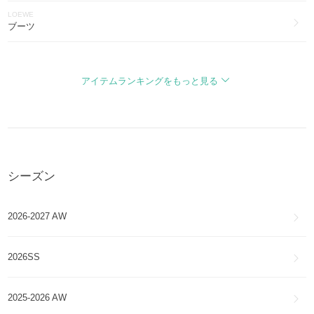
LOEWE
LIA
ブーツ
LOEWE
アラ
バッグ・カバン
ALA
アイテムランキングをもっと見る
LOEWE
コンパクトジップウォレット
財布・小物
COMPACT ZIP WALLET
LOEWE
バルーン
アクセサリー
BALLOON
シーズン
LOEWE
クッション
アイウェア
CUSHION
2026-2027 AW
LOEWE
バレエランナー
帽子
Ballet Runner
2026SS
LOEWE
キュービィ
ファッション雑貨・小物
CUBI
2025-2026 AW
LOEWE
ナッパアイレ
スマホケース・テックアクセサリー