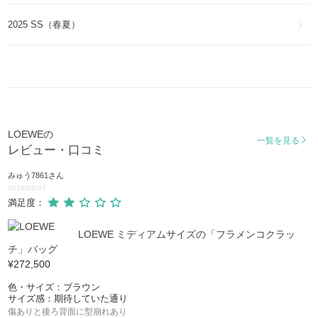
NAPPA AIRE
2025 SS（春夏）
カメラ
CAMERA
パセオ サッチェル
Paseo satchel
マドリード
Madrid
LOEWEの
一覧を見る
レビュー・口コミ
ヘリテージ
HERITAGE
みゅう7861
さん
2026/08/07
ミリタリー
満足度：
Military
LOEWE ミディアムサイズの「フラメンコクラッ
ポスタル
チ」バッグ
POSTAL
¥272,500
アントン
色・サイズ：ブラウン
ANTON
サイズ感：期待していた通り
傷ありと後ろ背面に型崩れあり