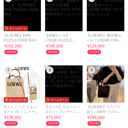
タイムセール
【LOEWE】MINI
【特価セール】
【LOEWE】 限定数セ
PUZZLE EDGE BAG
LOEWE PUZZLE
ール！LOEWE FONT
FOLD TOTE MINI
TOTE M かごバッグ
¥256,200
¥186,600
¥139,900
BAG ショッパー付
35%OFF
35%OFF
31%OFF
7
8
9
タイムセール
タイムセール
ロエベ バッグ スタン
【セール】ロエベ☆パ
【LOEWE】カラバリ
ダード A5 ミニ トート
ズルジップレザー二つ
あり♪ 2WAY パズルフ
ショルダーバッグ
折り財布
ォルド トート ミニ
¥138,402
¥73,062
¥189,600
☆C510Z41X12
14%OFF
41%OFF
26%OFF