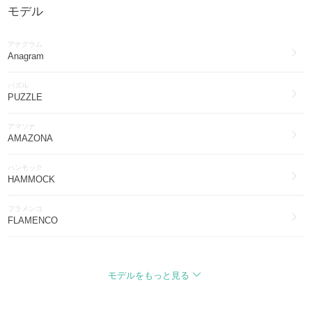
モデル
LOEWE
アクセサリー(1731)
アナグラム
LOEWE
Anagram
帽子(1338)
パズル
LOEWE
PUZZLE
ブーツ(383)
アマソナ
LOEWE
AMAZONA
水着・ビーチグッズ(123)
ハンモック
LOEWE
HAMMOCK
インナー・ルームウェア(41)
フラメンコ
LOEWE
FLAMENCO
ブライダル・パーティー(36)
ペブル
LOEWE
PEBBLE
その他ファッション(34)
モデルをもっと見る
ゲート
LOEWE
GATE
ヨガ・フィットネス(30)