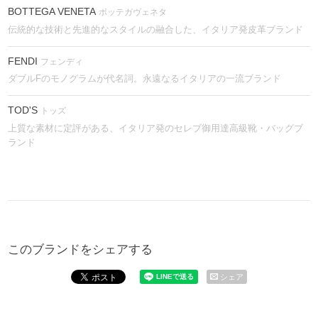
BOTTEGA VENETA
ボッテガヴェネタ
伝統的な技術と先進的なスタイルの融合した、イタリア発皮革ブランド
FENDI
フェンディ
ダブルFのモノグラムが代名詞。永遠なるイタリアの一流ブランド
TOD'S
トッズ
上質な素材に定評がある、イタリア発のセレブ御用達高級靴・バッグブ
ランド
このブランドをシェアする
シェア