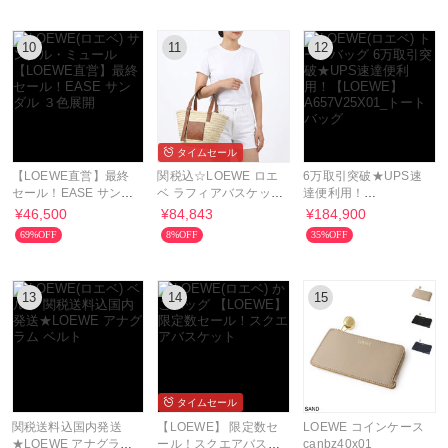
10
11
12
タイムセール
【LOEWE直営】最終
関税込☆LOEWE ロエ
6万取引突破★UPS速
セール！EASE サンダ
ベ ラフィアバスケット
達便利用！
ル ３色展開
バッグ
【LOEWE】
¥46,500
¥84,843
¥184,900
A657V25X01_トート
69%OFF
8%OFF
35%OFF
バッグ
13
14
15
タイムセール
関税送料込国内発送
【LOEWE】 限定数セ
LOEWE コインケース
★LOEWE アナグラム
ール！スクエアバスケ
canbz40x01