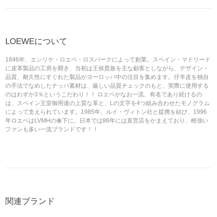
LOEWEについて
1846年、エンリケ・ロエベ・ロスバークによって創業。スペイン・マドリード
に皮革製品の工房を開き、当初は王侯貴族を主な顧客としながら、デザイン・
品質、耐久性にすぐれた製品がヨーロッパ中の注目を集めます。仔羊皮を独自
の手法でなめしたナッパ素材は、厳しい品質チェックのもと、実際に使用する
のはわずか3％というこだわり！！ ロエベがなお一流、有名であり続けるの
は、スペイン王室御用達の上質な革と、Lの文字を4つ組み合わせたモノグラム
によって支えられています。1985年、ルイ・ヴィトン社と提携を結び、1996
年ロエベはLVMHの傘下に。日本では86年には直営店をかまえており、根強い
ファンも多い一流ブランドです！！
関連ブランド