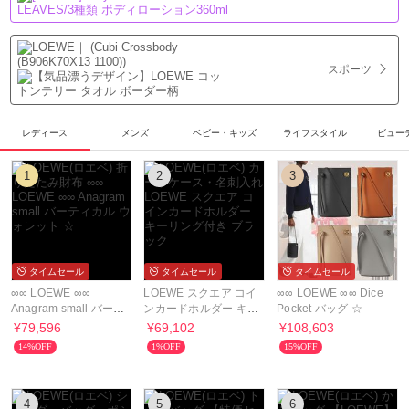
スポーツ
レディース
メンズ
ベビー・キッズ
ライフスタイル
ビュー
1
2
3
タイムセール
タイムセール
タイムセール
∞∞ LOEWE ∞∞
LOEWE スクエア コイ
∞∞ LOEWE ∞∞ Dice
Anagram small バーテ
ンカードホルダー キー
Pocket バッグ ☆
ィカル ウォレット ☆
リング付き ブラック
¥79,596
¥69,102
¥108,603
14%OFF
1%OFF
15%OFF
4
5
6