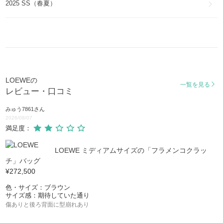
2025 SS（春夏）
カメラ
CAMERA
パセオ サッチェル
Paseo satchel
マドリード
Madrid
LOEWEの
一覧を見る
レビュー・口コミ
ヘリテージ
HERITAGE
みゅう7861
さん
2026/08/07
ミリタリー
満足度：
Military
LOEWE ミディアムサイズの「フラメンコクラッ
ポスタル
チ」バッグ
POSTAL
¥272,500
アントン
色・サイズ：ブラウン
ANTON
サイズ感：期待していた通り
傷ありと後ろ背面に型崩れあり
ラゾ
LAZO