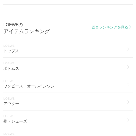
ゴヤ
LOEWE
GOYA
スマホケース・テックアクセサリー(29)
LOEWEの
スモールバーティカルウォレット
総合ランキングを見る
アイテムランキング
SMALL VERTICAL WALLET
トリフォルドウォレット
LOEWE
TRIFOLD WALLET
トップス
バレエランナー 2.0
LOEWE
Ballet Runner 2.0
ボトムス
ノット
LOEWE
KNOT
ワンピース・オールインワン
フロー ランナー
LOEWE
Flow Runner
アウター
スクイーズ
LOEWE
SQUEEZE
靴・シューズ
LOEWE
アラ