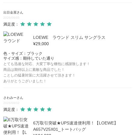
出目金屋
さん
2026/08/05
満足度：
LOEWE ラウンド スリム サングラス
¥29,000
色・サイズ：ブラック
サイズ感：期待していた通り
とても迅速な対応、大変丁寧な梱包に感謝致します！
商品は期待以上に素敵な商品でした！
ことしの猛暑対策に大活躍させて頂きます！
ありがとうございました！
さわみー
さん
2026/08/02
満足度：
6万取引突破★UPS速達便利用！【LOEWE】
A657V25X01_トートバッグ