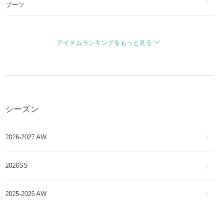
ブーツ
ALA
LOEWE
LIA
バッグ・カバン
アイテムランキングをもっと見る
LOEWE
コンパクトジップウォレット
財布・小物
COMPACT ZIP WALLET
LOEWE
バルーン
アクセサリー
BALLOON
シーズン
LOEWE
クッション
アイウェア
CUSHION
2026-2027 AW
LOEWE
バレエランナー
帽子
Ballet Runner
2026SS
LOEWE
キュービィ
ファッション雑貨・小物
CUBI
2025-2026 AW
LOEWE
ナッパアイレ
スマホケース・テックアクセサリー
NAPPA AIRE