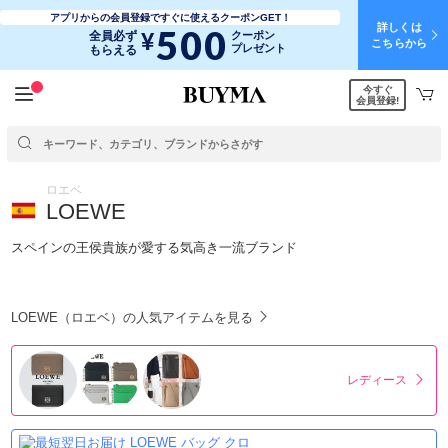
アプリからの会員登録ですぐに使えるクーポンGET！
詳しくは
500
¥
全員必ず
クーポン
こちらから
プレゼント
もらえる
今すぐ
会員登録!
ロエベ
LOEWE
スペインの王侯貴族が愛する気高き一流ブランド
LOEWE（ロエベ）の人気アイテムを見る
レディース