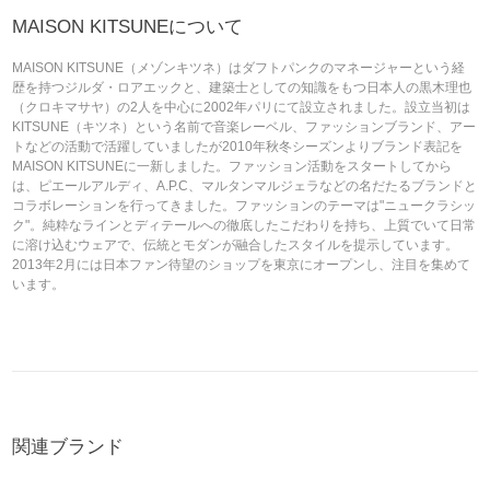
MAISON KITSUNEについて
MAISON KITSUNE（メゾンキツネ）はダフトパンクのマネージャーという経
歴を持つジルダ・ロアエックと、建築士としての知識をもつ日本人の黒木理也
（クロキマサヤ）の2人を中心に2002年パリにて設立されました。設立当初は
KITSUNE（キツネ）という名前で音楽レーベル、ファッションブランド、アー
トなどの活動で活躍していましたが2010年秋冬シーズンよりブランド表記を
MAISON KITSUNEに一新しました。ファッション活動をスタートしてから
は、ピエールアルディ、A.P.C、マルタンマルジェラなどの名だたるブランドと
コラボレーションを行ってきました。ファッションのテーマは"ニュークラシッ
ク"。純粋なラインとディテールへの徹底したこだわりを持ち、上質でいて日常
に溶け込むウェアで、伝統とモダンが融合したスタイルを提示しています。
2013年2月には日本ファン待望のショップを東京にオープンし、注目を集めて
います。
関連ブランド