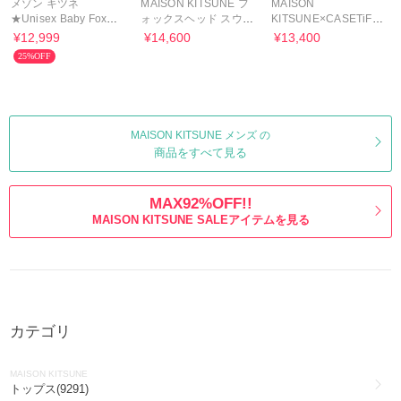
メゾン キツネ
MAISON KITSUNE フ
MAISON
★Unisex Baby Fox
ォックスヘッド スウェ
KITSUNE×CASETiFY
Cap
ット 黒
iPhone Case 送料込み
¥12,999
¥14,600
¥13,400
PM00303KM0340
25%OFF
MAISON KITSUNE メンズ の
商品をすべて見る
MAX92%OFF!!
MAISON KITSUNE SALEアイテムを見る
カテゴリ
MAISON KITSUNE
トップス(9291)