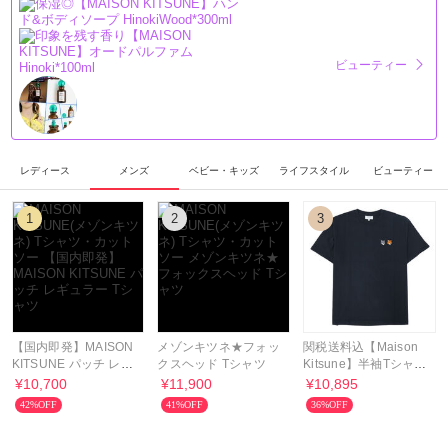
ビューティー
レディース
メンズ
ベビー・キッズ
ライフスタイル
ビューティー
1
2
3
【国内即発】MAISON
メゾンキツネ★フォッ
関税送料込【Maison
KITSUNE パッチ レギ
クスヘッド Tシャツ
Kitsune】半袖Tシャツ
ュラー Tシャツ
OM011CFKJ7025
¥10,700
¥11,900
¥10,895
42%OFF
41%OFF
36%OFF