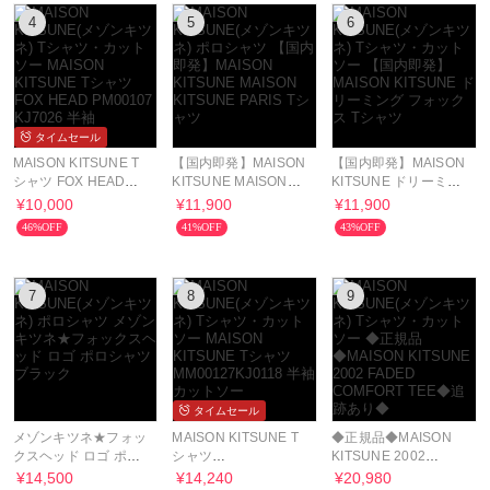
4
5
6
タイムセール
MAISON KITSUNE T
【国内即発】MAISON
【国内即発】MAISON
シャツ FOX HEAD
KITSUNE MAISON
KITSUNE ドリーミン
PM00107 KJ7026 半
KITSUNE PARIS Tシ
グ フォックス Tシャツ
¥10,000
¥11,900
¥11,900
袖
ャツ
46%OFF
41%OFF
43%OFF
7
8
9
タイムセール
メゾンキツネ★フォッ
MAISON KITSUNE T
◆正規品◆MAISON
クスヘッド ロゴ ポロ
シャツ
KITSUNE 2002
シャツ ブラック
MM00127KJ0118 半
FADED COMFORT
¥14,500
¥14,240
¥20,980