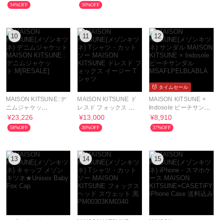
袖 カットソー
TEE◆追跡あり◆
34%OFF
30%OFF
10
11
12
タイムセール
MAISON KITSUNE::デ
MAISON KITSUNE ド
MAISON KITSUNE ×
ニムジャケッ
レスド フォックス イ
Indosole ビーチサンダ
ト:M[RESALE]
ージー Tシャツ
ル
¥23,226
¥13,000
¥8,910
MSAFLPELBLABLA
58%OFF
30%OFF
37%OFF
13
14
15