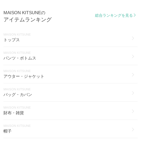
スマホケース・テックアクセサリー(70)
MAISON KITSUNEの
MAISON KITSUNE
総合ランキングを見る
アイテムランキング
その他ファッション(57)
MAISON KITSUNE
MAISON KITSUNE
ゴルフ(12)
トップス
MAISON KITSUNE
MAISON KITSUNE
アイウェア(11)
パンツ・ボトムス
MAISON KITSUNE
MAISON KITSUNE
水着・ビーチグッズ(7)
アウター・ジャケット
MAISON KITSUNE
MAISON KITSUNE
インナー・ルームウェア(6)
バッグ・カバン
MAISON KITSUNE
MAISON KITSUNE
セットアップ(5)
財布・雑貨
MAISON KITSUNE
MAISON KITSUNE
腕時計(5)
帽子