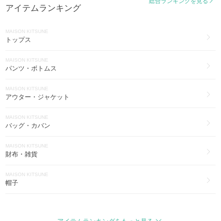
総合ランキングを見る
アイテムランキング
その他ファッション(58)
MAISON KITSUNE
MAISON KITSUNE
ゴルフ(12)
トップス
MAISON KITSUNE
MAISON KITSUNE
アイウェア(8)
パンツ・ボトムス
MAISON KITSUNE
MAISON KITSUNE
水着・ビーチグッズ(7)
アウター・ジャケット
MAISON KITSUNE
MAISON KITSUNE
セットアップ(5)
バッグ・カバン
MAISON KITSUNE
MAISON KITSUNE
インナー・ルームウェア(5)
財布・雑貨
MAISON KITSUNE
MAISON KITSUNE
腕時計(5)
帽子
MAISON KITSUNE
MAISON KITSUNE
アクセサリー(3)
ファッション雑貨・小物