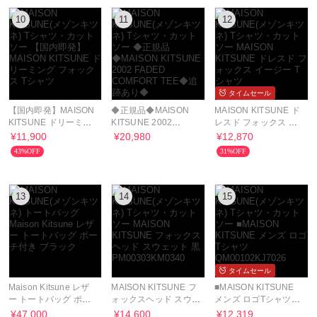
10
11
12
タイムセール
【国内即発】MAISON
◆正規品◆MAISON
MAISON KITSUNE ド
KITSUNE ドリーミン
KITSUNE 2002
レスド フォックス イ
グ フォックス Tシャツ
FADED COMFORT
ージー Tシャツ
¥11,900
¥20,980
¥12,870
TEE◆追跡あり◆
43%OFF
31%OFF
13
14
15
タイムセール
Maison Kitsune レザ
MAISON KITSUNE フ
■MAISON KITSUNE
ー トートバッグ ポー
ォックスヘッド スウェ
メンズ ロゴTシャツ
チ付き ブラック
ット 黒
QM00102KJ7026
¥47,000
¥14,600
¥12,319