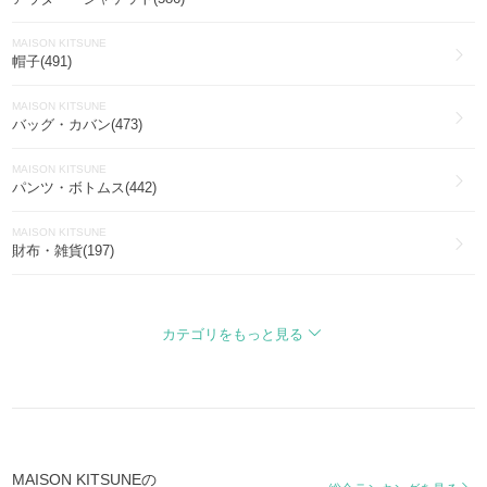
MAISON KITSUNE
帽子(491)
MAISON KITSUNE
バッグ・カバン(473)
MAISON KITSUNE
パンツ・ボトムス(442)
MAISON KITSUNE
財布・雑貨(197)
MAISON KITSUNE
ファッション雑貨・小物(189)
カテゴリをもっと見る
MAISON KITSUNE
靴・ブーツ・サンダル(95)
MAISON KITSUNE
スマホケース・テックアクセサリー(68)
MAISON KITSUNEの
MAISON KITSUNE