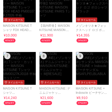
タイムセール
タイムセール
MAISON KITSUNE T
【国内即発】MAISON
メゾンキツネ★フォッ
シャツ FOX HEAD
KITSUNE MAISON
クスヘッド ロゴ ポロ
PM00107 KJ7026 半
KITSUNE PARIS Tシ
シャツ ブラック
¥10,000
¥11,900
¥14,355
袖
ャツ
46%OFF
41%OFF
34%OFF
7
8
9
タイムセール
タイムセール
タイムセール
MAISON KITSUNE T
MAISON KITSUNE::デ
MAISON KITSUNE ×
シャツ
ニムジャケッ
Indosole ビーチサンダ
MM00127KJ0118 半
ト:M[RESALE]
ル
¥14,240
¥21,600
¥8,910
袖 カットソー
MSAFLPELBLABLA
30%OFF
61%OFF
37%OFF