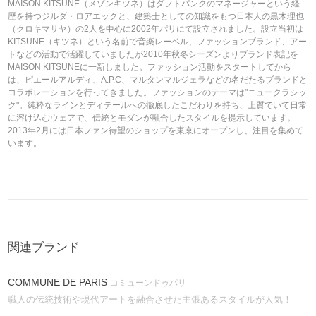
MAISON KITSUNE（メゾンキツネ）はダフトパンクのマネージャーという経
歴を持つジルダ・ロアエックと、建築士としての知識をもつ日本人の黒木理也
（クロキマサヤ）の2人を中心に2002年パリにて設立されました。設立当初は
KITSUNE（キツネ）という名前で音楽レーベル、ファッションブランド、アー
トなどの活動で活躍していましたが2010年秋冬シーズンよりブランド表記を
MAISON KITSUNEに一新しました。ファッション活動をスタートしてから
は、ピエールアルディ、A.P.C、マルタンマルジェラなどの名だたるブランドと
コラボレーションを行ってきました。ファッションのテーマは"ニュークラシッ
ク"。純粋なラインとディテールへの徹底したこだわりを持ち、上質でいて日常
に溶け込むウェアで、伝統とモダンが融合したスタイルを提示しています。
2013年2月には日本ファン待望のショップを東京にオープンし、注目を集めて
います。
関連ブランド
COMMUNE DE PARIS
コミューンドゥパリ
職人の伝統技術や現代アートを融合させた主張あるスタイルが人気！