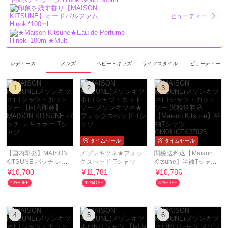
ビューティー
レディース
メンズ
ベビー・キッズ
ライフスタイル
ビューティー
1
2
3
タイムセール
タイムセール
【国内即発】MAISON
メゾンキツネ★フォッ
関税送料込【Maison
KITSUNE パッチ レギ
クスヘッド Tシャツ
Kitsune】半袖Tシャツ
ュラー Tシャツ
OM011CFKJ7025
¥10,700
¥11,781
¥10,786
42%OFF
42%OFF
37%OFF
4
5
6