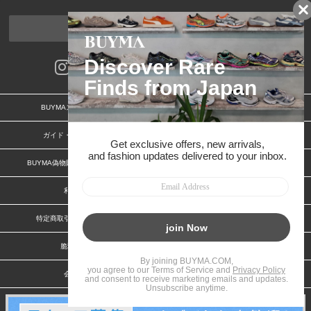
ページトップへ
BUYMAスタートガイド
安心への取り組み
ガイド・お問い合わせ
かんたん購入ガイド
BUYMA偽物販売防止の取り組み
BUYMA CARD
利用規約
プライバシー
特定商取引法に関する表記
お客様情報の外部送信について
脆弱性報告
お知らせ(PCサイト)
会社案内
スタッフ募集