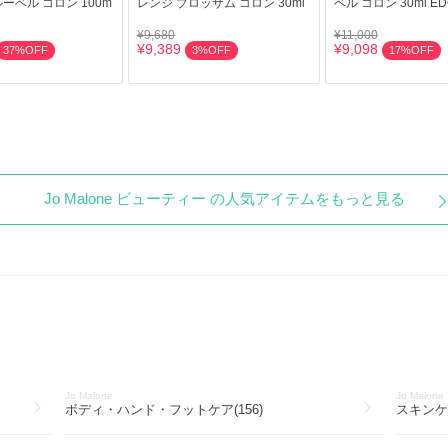
ーベル コロン 100m
レンジ ブロッサム コロン 30ml
ベル コロン 30ml ED
¥9,680
¥11,000
¥9,389
¥9,098
37%OFF
3%OFF
17%OFF
Jo Malone ビューティー の人気アイテムをもっと見る
Jo Malone
Jo Malone
ボディ・ハンド・フットケア(156)
スキンケ