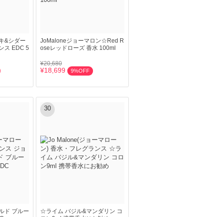
キ&シダー
JoMaloneジョーマロン☆Red R
ス EDC 5
oseレッドローズ 香水 100ml
¥20,680
¥18,699
9%OFF
30
ルド ブルー
☆ライム バジル&マンダリン コ