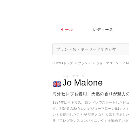
セール
レディース
BUYMAトップ
ブランド
ジョーマローン（Jo Ma
ジョーマローン
Jo Malone
海外セレブも愛用、天然の香りが魅力
1994年にイギリス、ロンドンでスタートした
す。創始者のJo Malone(ジョーマローン)
ントを使用したことが 話題となり人気を得まし
る『フレグランスコンバイニング』を勧めていま