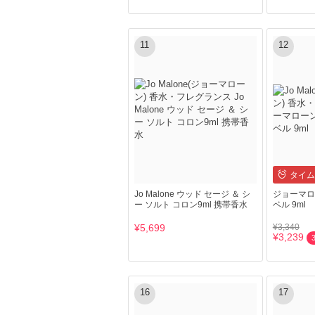
11
12
タイム
Jo Malone ウッド セージ ＆ シ
ジョーマロ
ー ソルト コロン9ml 携帯香水
ベル 9ml
¥5,699
¥3,340
¥3,239
16
17