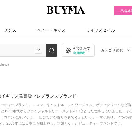
出品者募
メンズ
ベビー・キッズ
ライフスタイル
AIでさがす
カテゴリ選択
会員限定
lone）
のイギリス発高級フレグランスブランド
ビューティーブランド。コロン、キャンドル、シャワージェル、ボディクリームなど
はもともと1980年代からフェイシャルトリートメントを中心とした仕事していました
た。コロンにおいては、『自分だけの香りを奏でる』というテーマがあり、２つの異
す。2008年には日本にも初上陸し、話題となったビューティーブランドです。