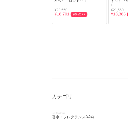
& ベイ コロン 100ml
イルド ブル
l
¥23,650
¥21,560
¥18,701
¥13,386
20%OFF
カテゴリ
Jo Malone
香水・フレグランス(424)