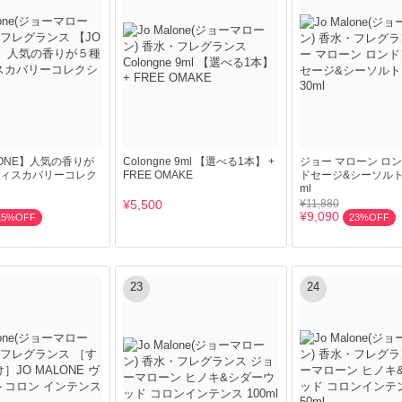
LONE】人気の香りが
Colongne 9ml 【選べる1本】 +
ジョー マローン ロン
ィスカバリーコレク
FREE OMAKE
ドセージ&シーソルト 
ml
¥5,500
¥11,880
¥9,090
15%OFF
23%OFF
23
24