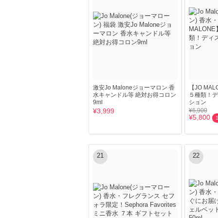
激安Jo Maloneジョーマロン 香
【JO MA
水キャンドル等 絶対お得コロン
５種類！デ
9ml
ション
¥3,999
¥6,900
¥5,800
21
22