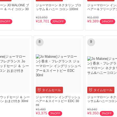
ン JO MALONE ブ
ジョーマローン ネクタリン ブロ
ジョーマローン イン
 ＆ ベイ コロン 30
ッサム & ハニー コロン 100ml
ペアー＆フリージアコロ
¥23,650
¥11,000
¥18,701
¥9,389
20%OFF
20%OFF
14%OFF
8
9
タイムセール
タイムセール
ne ウッドセージ ＆ シー
ジョーマローン イングリッシュ
ジョーマローン ネク
ン おまけ付き 30ml
ペアー＆スイートピー EDC 30
ッサム&ハニーコロン 
ml
¥3,480
¥9,640
¥3,375
¥9,350
3%OFF
3%OFF