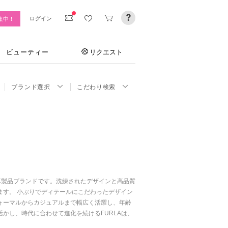
ログイン
集中！
ビューティー
リクエスト
ブランド選択
こだわり検索
る革製品ブランドです。洗練されたデザインと高品質
す。 小ぶりでディテールにこだわったデザイン
ォーマルからカジュアルまで幅広く活躍し、年齢
かし、時代に合わせて進化を続けるFURLAは、