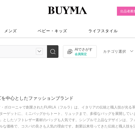
出品者募
メンズ
ベビー・キッズ
ライフスタイル
AIでさがす
カテゴリ選択
会員限定
ズを中心としたファッションブランド
ア・ボローニャで創業されたFURLA（フルラ）は、イタリアの伝統と職人技が光
ターゲットに、ミニバッグからトート、リュックまで、多様なバッグを展開していま
」としたソフトレザー素材のバッグも人気です。シンプルで上品なデザインは、フ
ルな価格で、コスパの良さも人気の理由です。創業以来培ってきた伝統と職人技を活