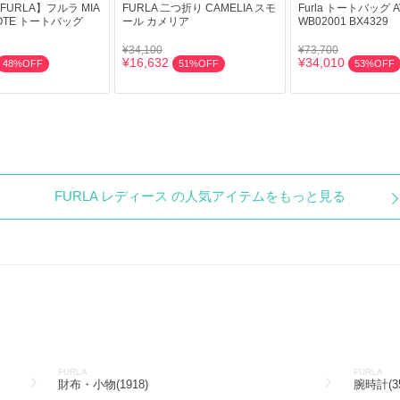
URLA】フルラ MIA
FURLA 二つ折り CAMELIA スモ
Furla トートバッグ AV
 TOTE トートバッグ
ール カメリア
WB02001 BX4329
¥34,100
¥73,700
¥16,632
¥34,010
48%OFF
51%OFF
53%OFF
FURLA レディース の人気アイテムをもっと見る
FURLA
FURLA
財布・小物(1918)
腕時計(35