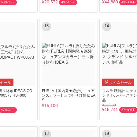
¥20,572
¥44,880
50%OFF
49%OFF
49%OFF
13
14
セール
タイムセール
折り財布 IDEA S CO
FURLA【国内発★絶妙なニュア
フルラ 腕時計 レディ
00573 HSF000
ンスカラー】三つ折り財布 IDEA
ンド シルバー ステン
S
品
¥15,100
¥25,300
¥15,741
47%OFF
37%OFF
18
19