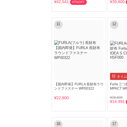
¥42,541
¥39,800
47%OFF
11
12
タイム
【国内即発】FURLA 長財布ラウ
Furla 三つ
ンドファスナー WP00322
MPACT WP
¥22,800
¥28,600
¥14,991
16
17