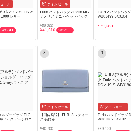
セール
タイムセール
つ折り財布 CAMELIA W
Furla ハンドバッグ Amelia MINI
FURLA ハンドバッ
ARE000 レザー
アメリア ミニ バケットバッグ
WB01499 BX3104
¥58,300
¥29,680
¥41,610
54%OFF
28%OFF
8
9
タイムセール
タイムセール
ショルダーバッグ FLO
【国内発送】 FURLA レディー
Furla ハンドバッグ D
wayバッグ アーチロゴ
ス 長財布
WB01862 BX4185
¥40,700
¥89,100