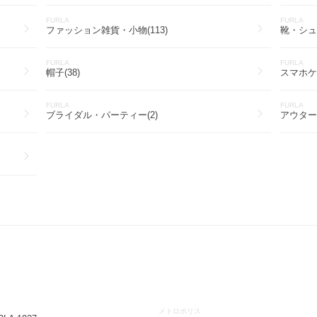
FURLA
FURLA
ファッション雑貨・小物(113)
靴・シュー
FURLA
FURLA
帽子(38)
スマホケ
FURLA
FURLA
ブライダル・パーティー(2)
アウター(
メトロポリス