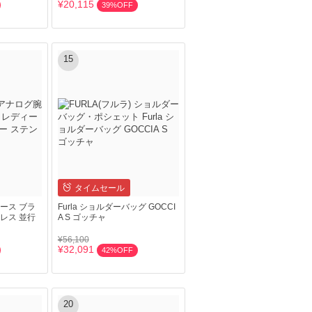
¥20,115
39%OFF
15
タイムセール
ース ブラ
Furla ショルダーバッグ GOCCI
レス 並行
A S ゴッチャ
¥56,100
¥32,091
42%OFF
20