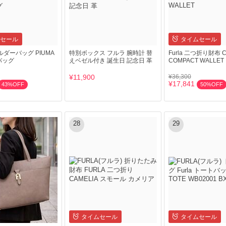
セール
タイムセール
ョルダーバッグ PIUMA
特別ボックス フルラ 腕時計 替
Furla 二つ折り財布 C
ニバッグ
えベゼル付き 誕生日 記念日 革
COMPACT WALLET
¥11,900
¥36,300
¥17,841
43%OFF
50%OFF
28
29
タイムセール
タイムセール