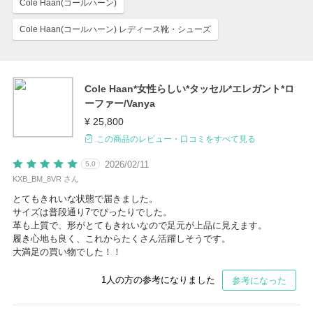
Cole Haan(コールハーン)
Cole Haan(コールハーン) レディース靴・シューズ
Cole Haan*女性らしい*タッセル*エレガント*ロ
ーファー/Vanya
¥ 25,800
この商品のレビュー・口コミをすべて見る
2026/02/11
5.0
KXB_BM_8VR さん
とてもきれいな状態で届きました。
サイズは普段通り7でぴったりでした。
革も上質で、形がとてもきれいなので足元が上品に見えます。
履き心地も良く、これからたくさん活躍しそうです。
大満足の買い物でした！！
1
人の方の参考になりました
参考になった