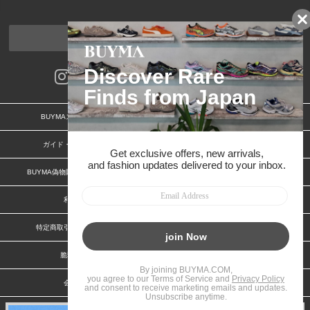
ページトップへ
BUYMAスタートガイド
安心への取り組み
ガイド・お問い合わせ
かんたん購入ガイド
BUYMA偽物販売防止の取り組み
BUYMA CARD
利用規約
プライバシー
特定商取引法に関する表記
お客様情報の外部送信について
脆弱性報告
お知らせ(PCサイト)
会社案内
スタッフ募集