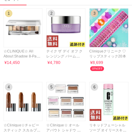
1
2
3
☆CLINIQUE☆ All
テイク ザ デイ オフ ク
Cliniqueクリニーク ♡
About Shadow 8-Pan
レンジング バーム
リップスティック20本
アイシャドウ パレット
125ml
¥14,450
¥4,780
¥8,699
18%OFF
4
5
6
☆Clinique☆チャビー
☆Clinique☆ オール
リキッドフェーシャル
スティック スカルプテ
アバウト シャドウ お
ソープ オイリースキン