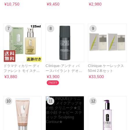
ィング コントゥール
好きな1点
フォーミュラ 200ml
¥10,750
¥9,450
¥2,980
7
8
9
ドラマティカリー ディ
Clinique-アンティ パ
Clinique ケーレックス
ファレント モイスチャ
ースパイラント デオド
50ml 2本セット
ライジング ジェル
ラント ロールオン
¥3,880
¥3,900
¥33,500
2%OFF
10
11
12