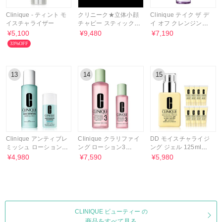
Clinique - ティント モ
クリニーク★立体小顔
Clinique テイク ザ デ
イスチャライザー
チャビー スティック
イ オフ クレンジング
Sculpting Contour★
オイル 200ml
¥5,100
¥9,480
¥7,190
33%OFF
13
14
15
Clinique アンティブレ
Clinique クラリファイ
DD モイスチャライジ
ミッシュ ローション
ング ローション3
ング ジェル 125ml＋
＋ ジェル セット
400ml＋200ml セット
15ml×8 セット
¥4,980
¥7,590
¥5,980
CLINIQUE ビューティー の
商品をすべて見る