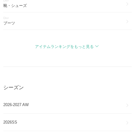
バックステージ
Dior
BACKSTAGE
靴・シューズ
Dior
ディオラマ
ブーツ
DIORAMA
Dior
ディオリシモ
バッグ・カバン
DIORISSIMO
アイテムランキングをもっと見る
Dior
CD1
財布・小物
Dior
ディオール グランヴィル
アクセサリー
DIOR GRANVILLE
シーズン
Dior
CD ダイヤモンド
腕時計
CD Diamond
2026-2027 AW
Dior
サンククルール
アイウェア
5 COULEURS
2026SS
Dior
帽子
DIORADDICT