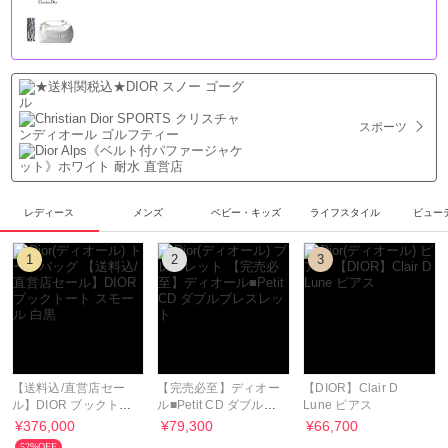
スポーツ
レディース
メンズ
ベビー・キッズ
ライフスタイル
ビュー
1
2
3
【送料込/直営店セー
【完売必至】ディオー
【DIOR】Clair D
ル】DIOR ブックトー
ル■Petit CD ダブルブ
Lune ピアス
ト スモール 白黒
レスレット
¥376,000
¥79,300
¥66,700
52%OFF