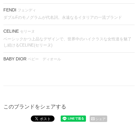
FENDI
フェンディ
ダブルFのモノグラムが代名詞。永遠なるイタリアの一流ブランド
CELINE
セリーヌ
ベーシックかつ上品なデザインで、世界中のハイクラスな女性達を魅了
し続けるCELINE(セリーヌ)
BABY DIOR
ベビー ディオール
このブランドをシェアする
シェア