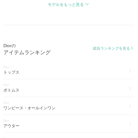
水着・ビーチグッズ(90)
モデルをもっと見る
ミス ディオール
Dior
MISS DIOR
ブライダル・パーティー(36)
Dior
DWAY
インナー・ルームウェア(26)
Diorの
クレール ディー リュヌ
総合ランキングを見る
Dior
アイテムランキング
CLAIR D LUNE
ゴルフ(3)
Dior
Dior
DIOREVOLUTION
ヨガ・フィットネス(2)
トップス
ディオール ボビー
Dior
DIOR BOBBY
ボトムス
ウォーキンディオール
Dior
WALKIN DIOR
ワンピース・オールインワン
ディオール ヴァイブ
Dior
DIOR VIBE
アウター