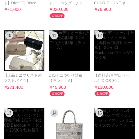
ト】Dior CD Disco ピ
トートバッグ チェー
CLAIR D LUNE ネッ
アス
ンショルダーバッグ
クレス ゴールド メタ
¥71,000
¥320,000
¥75,900
ル
17%OFF
10
11
12
【上品ミニマリストの
DIOR 二つ折り財布
【送料込/直営店セー
マストバイ♡】
【ランク：A】
ル】DIOR 30
DIOR フォンバッグ
Montaigne ウェッジサ
¥271,400
¥45,980
¥130,000
ンダル
13%OFF
31%OFF
13
14
15