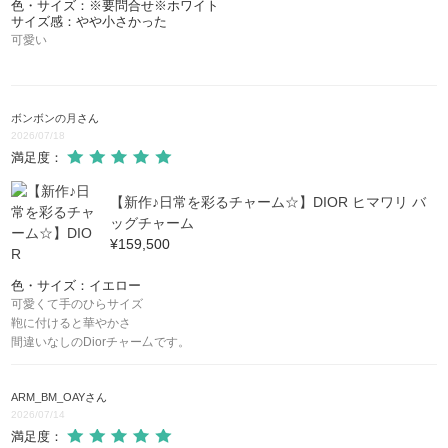
B23
色・サイズ：※要問合せ※ホワイト
サイズ感：やや小さかった
可愛い
DBEE
ボンボンの月
さん
2026/07/18
満足度：
【新作♪日常を彩るチャーム☆】DIOR ヒマワリ バ
ッグチャーム
¥159,500
色・サイズ：イエロー
可愛くて手のひらサイズ
鞄に付けると華やかさ
間違いなしのDiorチャー厶です。
ARM_BM_OAY
さん
2026/07/14
満足度：