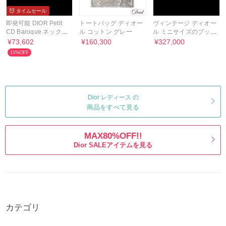
タイムセール
即発可能 DIOR Petit
トートバッグ ディオー
ヴィンテージ ディオー
CD Baroque ネックレ
ル コットン グレー
ル ミニサイズのブック
ス 25/26年秋冬新作
トート
¥73,602
¥160,300
¥327,000
15%OFF
Dior レディース の
商品をすべて見る
MAX80%OFF!!
Dior SALEアイテムを見る
カテゴリ