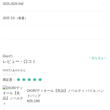
2025-2026 AW
Dior
ディオール ローディー
ファッション雑貨・小物
Dior Roadie
2025 SS（春夏）
Dior
ギャロップ
スマホケース・テックアクセサリー
GALLOP
Dior
水着・ビーチグッズ
B27
アクア
AQUA
Diorの
一覧を見る
レビュー・口コミ
ディオール ブロッサム
DIOR BLOSSOM
GUCCI あやか
さん
2026/07/26
満足度：
AsteroDior
DIOR/ディオール【良品】ノベルティ パイル ハン
ドバッグ
B30
¥25,190