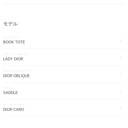
Dior
ボトムス(2120)
モデル
Dior
ワンピース・オールインワン(1230)
ブックトート
Dior
BOOK TOTE
帽子(1201)
レディ ディオール
Dior
LADY DIOR
ブーツ(531)
ディオールオブリーク
Dior
DIOR OBLIQUE
その他ファッション(396)
サドル
Dior
SADDLE
スマホケース・テックアクセサリー(382)
ディオール カロ
Dior
DIOR CARO
腕時計(102)
ジャディオール
Dior
JADIOR