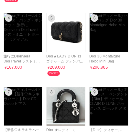
4
5
6
旅行にDioriviera
Dior★LADY DIOR ロ
Dior 30 Montaigne
DiorTravel ラストミニ
ゴチャーム フォンバッ
Hobo Mini Bag
ット ポーチ ミディア
グ
¥167,000
¥209,000
¥296,985
ム
2%OFF
7
8
9
【新作♡キラキラハー
Dior ★レディ ミニ
【Dior】ディオール