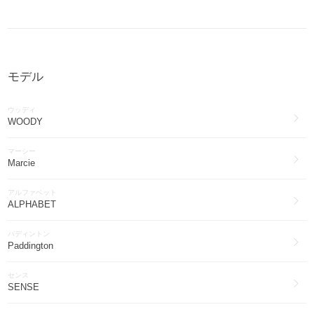
アウター(1109)
Chloe
ブーツ(799)
モデル
Chloe
ワンピース・オールインワン(726)
ウッディ
Chloe
WOODY
ファッション雑貨・小物(636)
マーシー
Chloe
Marcie
帽子(205)
アルファベット
Chloe
ALPHABET
水着・ビーチグッズ(136)
パディントン
Chloe
Paddington
その他ファッション(49)
センス
Chloe
SENSE
インナー・ルームウェア(35)