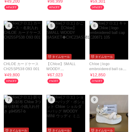
¥49,200
¥98,999
¥59,301
44%OFF
46%OFF
54%OFF
4
5
6
タイムセール
タイムセール
CHLOE カードケース
【Chloe】SMALL
Chloe | logo
CH25SP538 O93 001
WOODY
embroidered ball cap
BASKET◆CHC23AS381L18
C20871 105
¥49,800
¥67,023
¥12,850
16%OFF
1%OFF
21%OFF
7
8
9
タイムセール
タイムセール
タイムセール