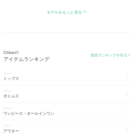
クロエ スピン
Chloe
Chloe Spin
ブライダル・パーティー(19)
モデルをもっと見る
テス
Chloe
TESS
スマホケース・テックアクセサリー(8)
エディス
Chloe
Edith
ヨガ・フィットネス(4)
Chloeの
パラティ
総合ランキングを見る
アイテムランキング
Paraty
クロエ シー
Chloe
Chloe C
トップス
フェイ
Chloe
Faye
ボトムス
ドリュー
Chloe
Drew
ワンピース・オールインワン
アビー
Chloe
ABY
アウター