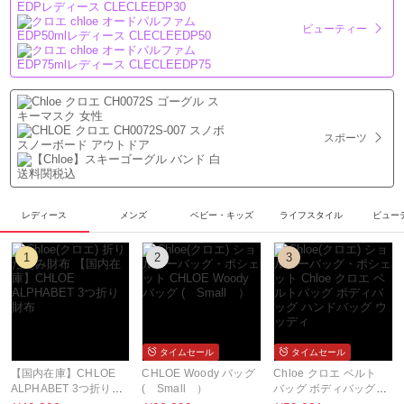
ビューティー
スポーツ
レディース
メンズ
ベビー・キッズ
ライフスタイル
ビュー
1
2
3
タイムセール
タイムセール
【国内在庫】CHLOE
CHLOE Woody バッグ
Chloe クロエ ベルト
ALPHABET 3つ折り財
( Small ）
バッグ ボディバッグ
布
ハンドバッグ ウッディ