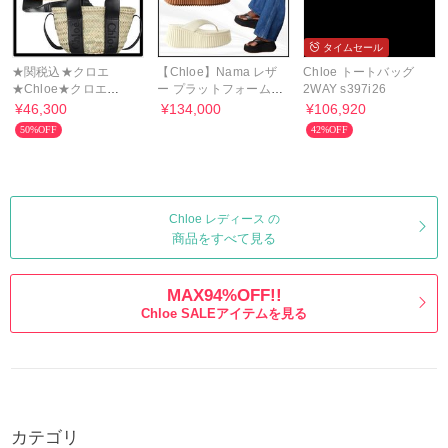
タイムセール
★関税込★クロエ
【Chloe】Nama レザ
Chloe トートバッグ
★Chloe★クロエ
ー プラットフォーム
2WAY s397i26
senseスモールバスケ
ビーチ サンダル
¥46,300
¥134,000
¥106,920
ット★
50%OFF
42%OFF
Chloe レディース の
商品をすべて見る
MAX94%OFF!!
Chloe SALEアイテムを見る
カテゴリ