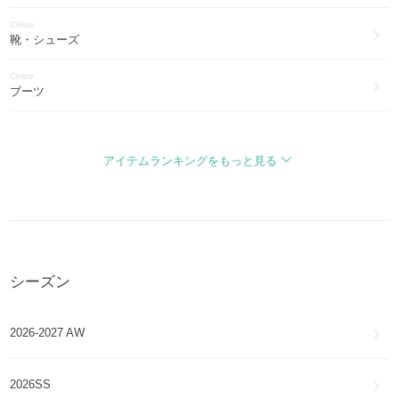
エルシー
Chloe
Elsie
靴・シューズ
Chloe
ロイ
ブーツ
Roy
Chloe
アリソン
バッグ・カバン
ALISON
アイテムランキングをもっと見る
Chloe
キス
財布・小物
Kiss
Chloe
ナイル
アクセサリー
Nile
シーズン
Chloe
リリー
アイウェア
Lily
2026-2027 AW
Chloe
ファッション雑貨・小物
2026SS
Chloe