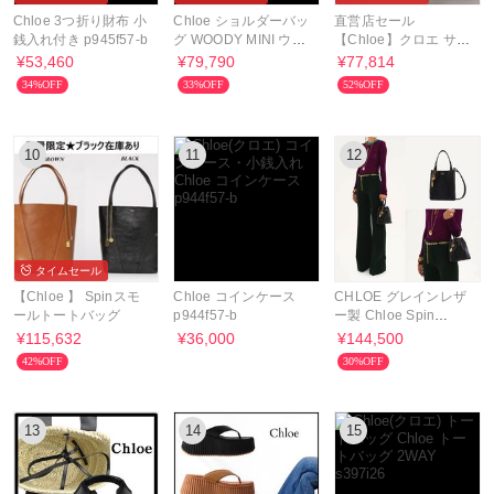
Chloe 3つ折り財布 小
Chloe ショルダーバッ
直営店セール
銭入れ付き p945f57-b
グ WOODY MINI ウッ
【Chloe】クロエ サン
ディ ミニ
ダル 送料込み
¥53,460
¥79,790
¥77,814
CHC24S870HT101
34%OFF
33%OFF
52%OFF
10
11
12
タイムセール
【Chloe 】 Spinスモ
Chloe コインケース
CHLOE グレインレザ
ールトートバッグ
p944f57-b
ー製 Chloe Spin
3WAYスモールトート
¥115,632
¥36,000
¥144,500
バッグ
42%OFF
30%OFF
13
14
15