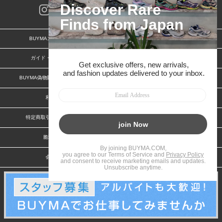
BUYMAスタートガイド
安心への取り組み
ガイド・お問い合わせ
かんたん購入ガイド
BUYMA偽物販売防止の取り組み
BUYMA CARD
利用規約
プライバシー
特定商取引法に関する表記
お客様情報の外部送信について
脆弱性報告
お知らせ(PCサイト)
会社案内
スタッフ募集