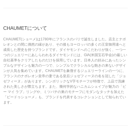
CHAUMETについて
CHAUMET(ショーメ)は1780年にフランスのパリで誕生しました。店主とナポ
レオンとの間に偶然の縁があり、その後もヨーロッパの多くの王室御用達へと
成長した歴史を持つブランドです。ダイヤモンドへのこだわりが強く、一つ一
つのジュエリーにあしらわれるダイヤモンドには、GIA(米国宝石学会)の厳しい
自社基準をクリアしたものだけを採用しています。日本人の好みにあったシン
プルなデザインも魅力の一つで、シンプルでクラシカルな飽きの来ないデザイ
ンが人気を集めています。CHAUMETを象徴するジュエリーラインの一つに、
フランスのナポレオン皇帝の妻である皇后ジョゼフィーヌの名を冠した「ジョ
ゼフィーヌ」があります。シンボリックなV字モチーフが特徴で、上品で洗練
された美しさが際立ちます。また、幾何学的なハニカムシェイプが魅力の「ビ
ー マイ ラブ」リングや、ミツバチの巣のモチーフにモダンなタッチを加えた
「ビードゥショーメ」も、ブランドを代表するコレクションとして知られてい
ます。