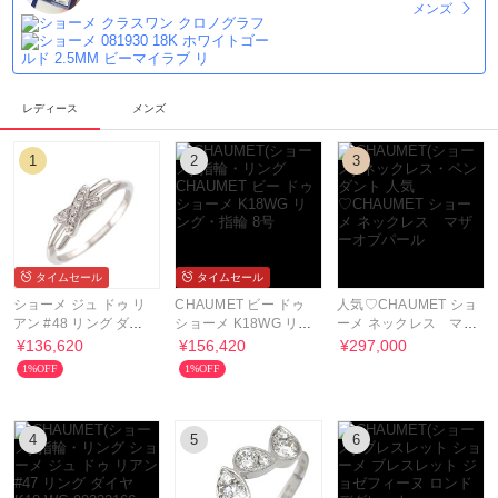
メンズ
レディース
メンズ
1
2
3
タイムセール
タイムセール
ショーメ ジュ ドゥ リ
CHAUMET ビー ドゥ
人気♡CHAUMET ショ
アン #48 リング ダイ
ショーメ K18WG リン
ーメ ネックレス マザ
ヤ K18 WG 90325771
グ・指輪 8号
ーオブパール
¥136,620
¥156,420
¥297,000
1%OFF
1%OFF
4
5
6