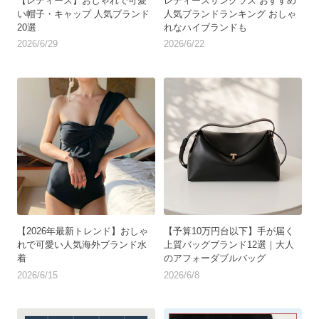
【レディース】おしゃれで可愛
レディースサングラス おすすめ
い帽子・キャップ 人気ブランド
人気ブランドランキング おしゃ
20選
れなハイブランドも
2026/6/29
2026/6/22
【2026年最新トレンド】おしゃ
【予算10万円台以下】手が届く
れで可愛い人気海外ブランド水
上質バッグブランド12選｜大人
着
のアフォーダブルバッグ
2026/6/15
2026/6/8