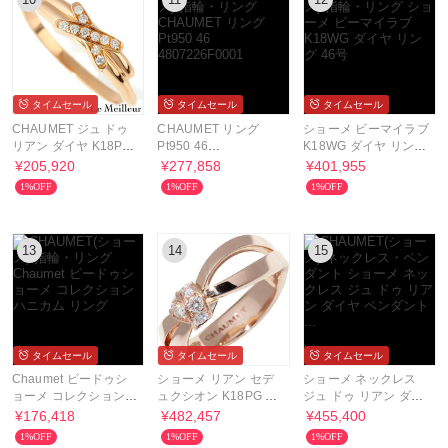
タイムセール
タイムセール
タイムセール
CHAUMET ジュ ドゥ
CHAUMET リング
ショーメ ビーマイラブ
リアン ダイヤ K18PG
Pt950 46
K18WG ダイヤ リング
リング・指輪 8.5号
4807226F0001
46号
¥205,920
¥277,858
¥401,955
1%OFF
1%OFF
1%OFF
13
14
15
タイムセール
タイムセール
タイムセール
Chaumet ビードゥシ
ショーメ リアン セデ
ショーメ ネックレス
ョーメ コレクション
ュクシオン K18PG ダ
ジュ ドゥ リアン ダイ
ハニカム リング
イヤ リング 54号
ヤ ペンダント ...
¥176,418
¥482,457
¥455,400
1%OFF
1%OFF
1%OFF