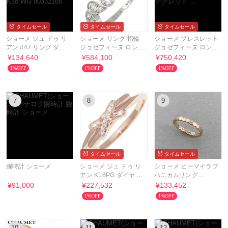
タイムセール
タイムセール
タイムセール
ショーメ ジュ ドゥ リ
ショーメ リング 指輪
ショーメ ブレスレット
アン #47 リング ダイ
ジョゼフィーヌ ロンド
ジョゼフィーヌ ロンド
ヤ K18 WG 90332166
デグレット ...
デグレット ...
¥134,640
¥584,100
¥750,420
1%OFF
1%OFF
1%OFF
7
8
9
タイムセール
タイムセール
腕時計 ショーメ
ショーメ ジュ ドゥ リ
ショーメ ビーマイラブ
アン K18PG ダイヤ リ
ハニカムリング
ング
750PG 指輪 081931
¥91,000
¥227,532
¥133,452
1%OFF
1%OFF
10
11
12