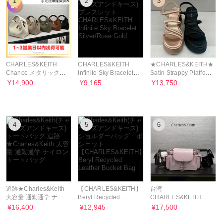
1
2
3
CHARLES&KEITH
CHARLES&KEITH
★CHARLES&KEITH★Lin
Chance メタリックア
Infinite Sky Bracelet
Satin Strappy Platform
クセントバケットバッ
Silver/Rose Gold
Wedges/送料込
¥14,900
¥9,165
¥13,750
グ
4
5
6
追跡★Charles&Keith
【CHARLES&KEITH】
台湾
大容量 通勤通学 ナイ
Beryl Recycled
CHARLES&KEITH
ロン トートバッグ
Leather Bucket Bag
Duo デュアルパーパス
¥16,400
¥12,945
¥17,500
バックパック