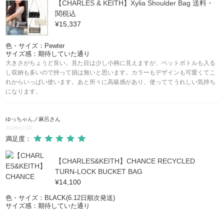
【CHARLES & KEITH】Xylia Shoulder Bag 送料・
関税込
¥15,337
色・サイズ：Pewter
サイズ感：期待していた通り
大きさがちょうど良い。見た目は少し小柄に見えますが、ペットボトルも入る
し収納も多いので持って損は無いと思います。カラーもデザインも可愛くてこ
れからいっぱい使います。あと所々に高級感があり、使っててうれしい気持ち
になります。
ゆっちゃんノ麻呂
さん
2026/07/30
満足度：
【CHARLES&KEITH】CHANCE RECYCLED
TURN-LOCK BUCKET BAG
¥14,100
色・サイズ：BLACK(6.12日順次発送)
サイズ感：期待していた通り