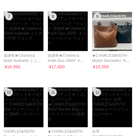
7
8
9
追跡有★Charles＆
追跡有★Charles＆
★CHARLES&KEITH
Keith Aubrielle ミニポ
Keith Duo 2WAY チェ
Midori Geometric Tote
ーチ付 リュック
ーンハンドル リュック
Bag 通勤通学/送料込
¥16,950
¥17,400
¥19,350
10
11
12
CHARLES&KEITH
★CHARLES&KEITH
台湾