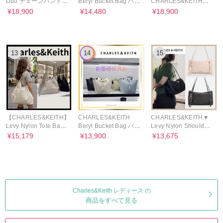
Duo チェーンハンドル
Beryl Bucket Bag バス
CHARLES&KEITH
2WAY バックパック
ケットバック/送料込
Louise レーストリム
¥18,900
¥14,480
¥18,900
スニーカー
13
14
15
【CHARLES&KEITH】
CHARLES&KEITH
CHARLES&KEITH ♥
Levy Nylon Tote Bag
Beryl Bucket Bag バス
Levy Nylon Shoulder
通勤通学
ケットバック
Bag(M)
¥15,179
¥13,900
¥13,675
Charles&Keith レディース の
商品をすべて見る