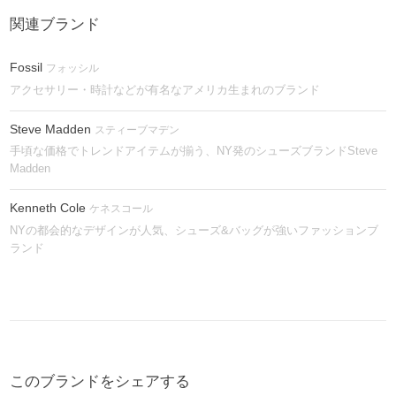
関連ブランド
Fossil
フォッシル
アクセサリー・時計などが有名なアメリカ生まれのブランド
Steve Madden
スティーブマデン
手頃な価格でトレンドアイテムが揃う、NY発のシューズブランドSteve
Madden
Kenneth Cole
ケネスコール
NYの都会的なデザインが人気、シューズ&バッグが強いファッションブ
ランド
このブランドをシェアする