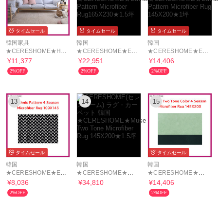
タイムセール
タイムセール
タイムセール
韓国家具
韓国
韓国
★CERESHOME★Hive
★CERESHOME★Ethnic
★CERESHOME★Ethnic
Waffle Rug Ivory
Pattern Microfiber
Pattern Microfiber
¥11,377
¥22,951
¥14,406
100X150★0.5坪★
Rug165X230★1.5坪
Rug 145X200★1坪
2%OFF
2%OFF
2%OFF
13
14
15
タイムセール
タイムセール
韓国
韓国
韓国
★CERESHOME★Ethnic
★CERESHOME★Muse
★CERESHOME★Muse
Pattern Microfiber
Two Tone Microfiber
Two Tone Microfiber
¥8,036
¥34,810
¥14,406
Rug100X145★0.5坪
Rug 145X200★1.5坪
Rug 145X200★1坪
2%OFF
2%OFF