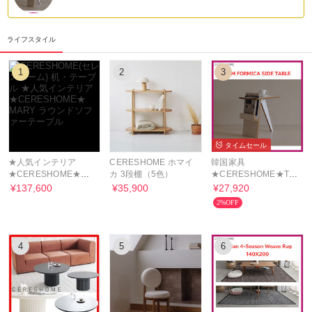
ライフスタイル
1
2
3
タイムセール
★人気インテリア
CERESHOME ホマイ
韓国家具
★CERESHOME★
カ 3段棚（5色）
★CERESHOME★TOM
MARY ラウンドソファ
FORMICA SIDE
¥137,600
¥35,900
¥27,920
ーテーブル
TABLE★サイドテーブ
2%OFF
ル
4
5
6