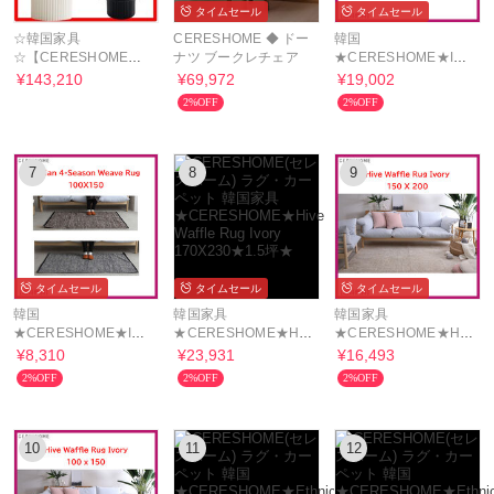
タイムセール
タイムセール
☆韓国家具
CERESHOME ◆ ドー
韓国
☆【CERESHOME】
ナツ ブークレチェア
★CERESHOME★Indian
☆ MARY ラウンドソ
4-Season Weave Rug
¥143,210
¥69,972
¥19,002
ファーテーブ.ル☆
140X200★1坪★
2%OFF
2%OFF
7
8
9
タイムセール
タイムセール
タイムセール
韓国
韓国家具
韓国家具
★CERESHOME★Indian
★CERESHOME★Hive
★CERESHOME★Hive
4-Season Weave Rug
Waffle Rug Ivory
Waffle Rug Ivory
¥8,310
¥23,931
¥16,493
100X150★0.5坪★
170X230★1.5坪★
150X200★1坪★
2%OFF
2%OFF
2%OFF
10
11
12