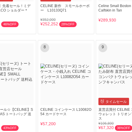
NE】先着セール！ミデ
CELINE 新作 スモールホーボ
Celine Small Boston
LCO ショルダー＊
ー L10133Q71
Calfskin in Tan
¥352,000
¥289,930
¥252,252
46%OFF
28%OFF
8
9
タイムセール
ール☆【CELINE】S
CELINE コインケース L10082O
直営店買付 CELINE
ABAS トートバッグ 送
54 カードケース
ウォレット トリオン
ス
¥57,200
¥106,800
¥67,320
43%OFF
36%OFF