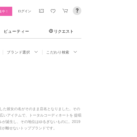
ログイン
集中！
ビューティー
リクエスト
ブランド選択
こだわり検索
ンを担当した彼女の名がそのまま店名となりました。その
広いアイテムで、トータルコーディネートを 提唱
レルが誕生し、その地位はゆるぎないものに。2019
目が離せないトップブランドです。