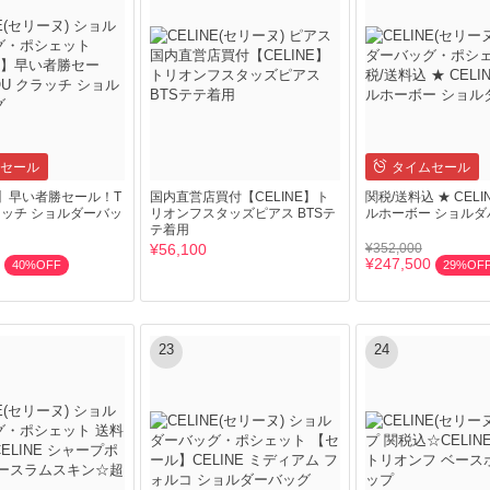
セール
タイムセール
NE】早い者勝セール！T
国内直営店買付【CELINE】ト
関税/送料込 ★ CELI
クラッチ ショルダーバッ
リオンフスタッズピアス BTSテ
ルホーボー ショルダ
テ着用
¥56,100
¥352,000
¥247,500
40%OFF
29%OF
23
24