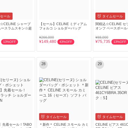
セール
タイムセール
CELINE シャープ
【セール】CELINE ミディアム
関税込☆CELINE セ
ムースラムスキン☆超
フォルコ ショルダーバッグ
オンフ ベースボール
¥266,000
¥88,000
¥149,480
¥75,735
13%OFF
43%OFF
13%OFF
28
29
タイムセール
タイムセール
E】先着セール！TABO
＊新作＊ CELINE スモール カミ
CELINE ピアス 461C