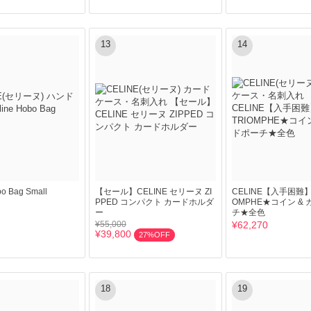
13
14
bo Bag Small
【セール】CELINE セリーヌ ZI
CELINE【入手困難】C
PPED コンパクト カードホルダ
OMPHE★コイン &
ー
チ★全色
¥55,000
¥62,270
¥39,800
27%OFF
18
19