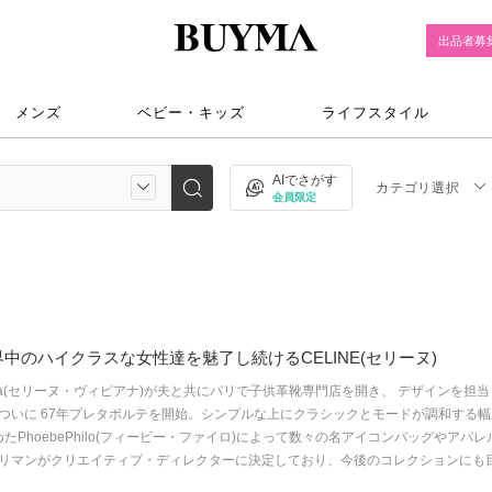
出品者募
メンズ
ベビー・キッズ
ライフスタイル
AIでさがす
カテゴリ選択
会員限定
のハイクラスな女性達を魅了し続けるCELINE(セリーヌ)
e Vipiana(セリーヌ・ヴィピアナ)が夫と共にパリで子供革靴専門店を開き、 デザイ
ついに 67年プレタポルテを開始。シンプルな上にクラシックとモードが調和する幅
たPhoebePhilo(フィービー・ファイロ)によって数々の名アイコンバッグやアパ
リマンがクリエイティブ・ディレクターに決定しており、今後のコレクションにも