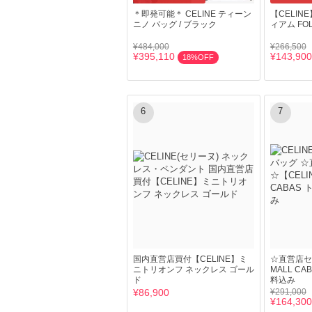
＊即発可能＊ CELINE ティーン
【CELI
ニノ バッグ / ブラック
ィアム FO
¥484,000
¥266,500
¥395,110
¥143,900
18%OFF
6
7
国内直営店買付【CELINE】ミ
☆直営店セ
ニトリオンフ ネックレス ゴール
MALL C
ド
料込み
¥86,900
¥291,000
¥164,300