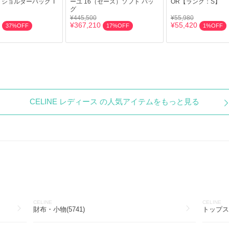
 ショルダーバッグ T
ーユ 16（セーズ）ソフト バッ
OR【ランク：S】
グ
¥445,500
¥55,980
¥367,210
¥55,420
37%OFF
17%OFF
1%OFF
CELINE レディース の人気アイテムをもっと見る
CELINE
CELINE
財布・小物(5741)
トップス(