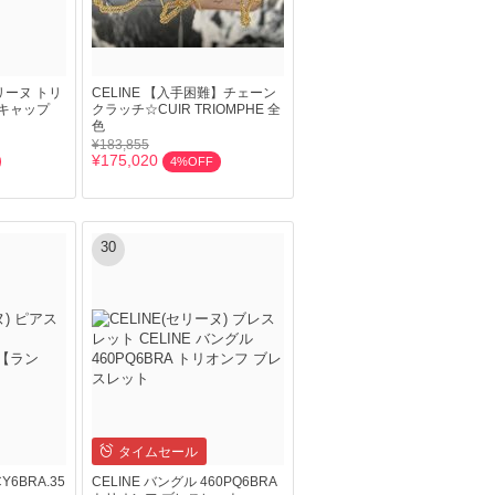
リーヌ トリ
CELINE 【入手困難】チェーン
キャップ
クラッチ☆CUIR TRIOMPHE 全
色
¥183,855
¥175,020
4%OFF
30
タイムセール
Y6BRA.35
CELINE バングル 460PQ6BRA