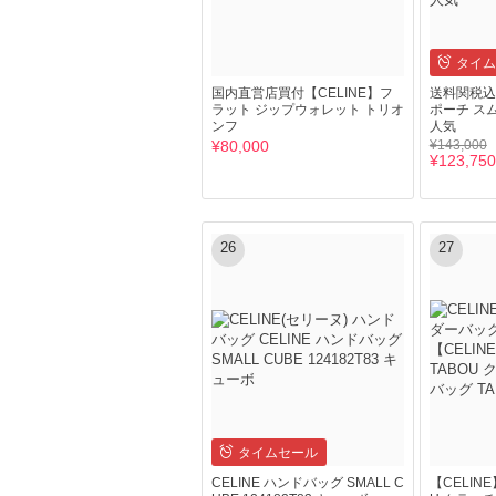
タイム
国内直営店買付【CELINE】フ
送料関税込☆
ラット ジップウォレット トリオ
ポーチ ス
ンフ
人気
¥80,000
¥143,000
¥123,750
26
27
タイムセール
CELINE ハンドバッグ SMALL C
【CELIN