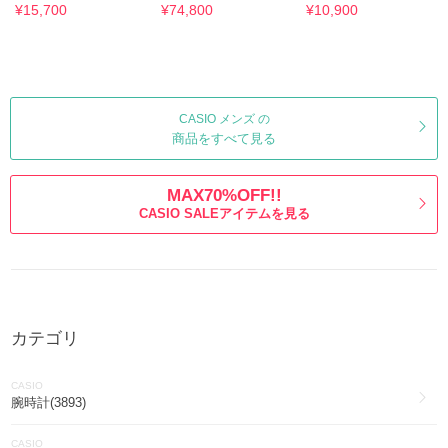
小型モデル 八角形
ーラー GMW-B5000D-
おしゃれ ビジネス
¥15,700
¥74,800
¥10,900
1JF
CASIO メンズ の
商品をすべて見る
MAX70%OFF!!
CASIO SALEアイテムを見る
カテゴリ
CASIO
腕時計(3893)
CASIO