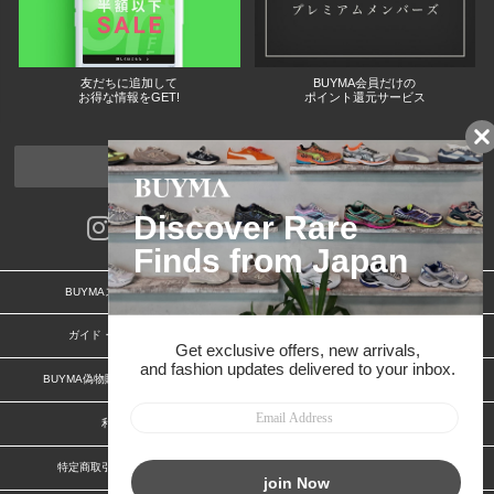
友だちに追加して
BUYMA会員だけの
お得な情報をGET!
ポイント還元サービス
ページトップへ
BUYMAスタートガイド
安心への取り組み
ガイド・お問い合わせ
かんたん購入ガイド
BUYMA偽物販売防止の取り組み
BUYMA CARD
利用規約
プライバシー
特定商取引法に関する表記
お客様情報の外部送信について