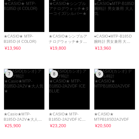
★CASIO★ MTP-
★CASIO★シンプルア
●CASIO●MTP-B185D
B185D (4 COLOR)
ナログウォッチ★ター
腕時計 男女兼用 大人
コイズ/シルバー★
気
¥13,960
¥19,800
¥13,960
7
8
9
★Casio★MTP-
★CASIO★ MTP-
★CASIO★
B185D-2A2V★大人気
B185D-2A2VDF ICE
MTPB185D2A2VDF
★
BLUE
¥25,900
¥23,200
¥20,500