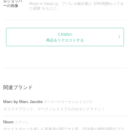
Moon in Seoul は、アパレル輸出業に 10年間携わってき
た経験 をもとに...
CASIOの
商品をリクエストする
関連ブランド
Marc by Marc Jacobs
マークバイマークジェイコブス
カリスマブランド、マークジェイコブスのセカンドライン！
Nixon
ニクソン
ボードスポーツを楽しむ若者達の間で大人気、USA発の個性派時計ブラ