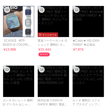
10
11
12
タイムセール
【CASIO】 MTP-
電波ソーラーカシオ G
★Casio★ AQ-230A-
B185D (4 COLOR)
ショック 腕時計 カジ
7AMQY ★正規品
Unisex
ュアル メタリック
¥13,988
¥15,444
¥7,876
48%OFF
13
14
15
カシオ Gショック 腕時
国内正規 CASIO G-
カシオ 腕時計 スクエ
計 デジタル おしゃれ
SHOCK 腕時計 電波ソ
ア アナログ シンプル