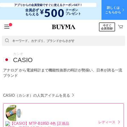
アプリからの会員登録ですぐに使えるクーポンGET！
詳しくは
500
¥
全員必ず
クーポン
こちらから
プレゼント
もらえる
今すぐ
会員登録!
カシオ
CASIO
アナログ から電波時計まで機能性抜群の時計が勢揃い、日本が誇る一流
ブランド
CASIO（カシオ）の人気アイテムを見る
レディース