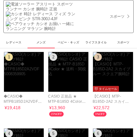
スポーツ
レディース
メンズ
ベビー・キッズ
ライフスタイル
スポーツ
1
2
3
タイムセール
◆CASIO◆
CASIO 正規品 ★
【CASIO】MTP-
MTPB185D2A2VDF
MTP-B185D 4Color
B185D-2A2 スカイブ
5008359905
★ 送料・関税込
ルー スクエア腕時計
¥19,418
¥13,960
¥22,572
25%OFF
5%OFF
4
5
6