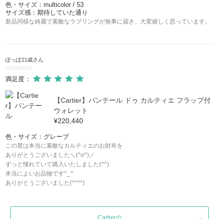
色・サイズ：multicolor / 53
サイズ感：期待していた通り
新品同様な綺麗で素敵なラブリングが無事に届き、大変嬉しく思っています。
ぽっぽ21歳
さん
2026/06/03
満足度：
【Cartier】パンテール ドゥ カルティエ フラップ付
ウォレット
¥220,440
色・サイズ：グレープ
この度は本当に素敵なカルティエのお財布を
ありがとうございました＼(^o^)／
ずっと憧れていて購入いたしました(^^)
本当によいお品物です^_^
ありがとうございました(*^^*)
Cartierの