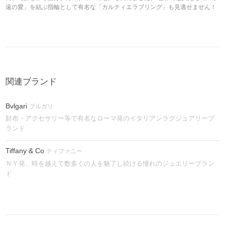
遠の愛」を結ぶ指輪として有名な「カルティエラブリング」も見逃せません！
関連ブランド
Bvlgari
ブルガリ
財布・アクセサリー等で有名なローマ発のイタリアンラグジュアリーブ
ランド
Tiffany & Co
ティファニー
ＮＹ発、時を越えて数多くの人を魅了し続ける憧れのジュエリーブラン
ド