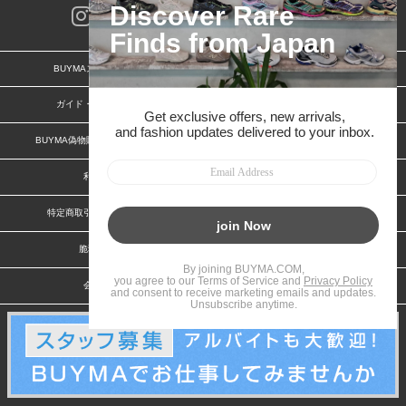
BUYMAスタートガイド
安心への取り組み
ガイド・お問い合わせ
かんたん購入ガイド
BUYMA偽物販売防止の取り組み
BUYMA CARD
利用規約
プライバシー
特定商取引法に関する表記
お客様情報の外部送信について
脆弱性報告
お知らせ(PCサイト)
会社案内
スタッフ募集