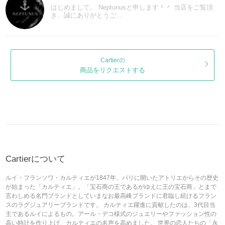
はじめまして。 Neptunusと申します＾＾ 当店をご覧頂
き、誠にありがとうご...
Cartierの
商品をリクエストする
Cartierについて
ルイ・フランソワ・カルティエが1847年、パリに開いたアトリエからその歴史
が始まった「カルティエ」。「宝石商の王であるがゆえに王の宝石商」とまで
言わしめる名門ブランドとしていまなお最高峰ブランドに君臨し続けるフラン
スのラグジュアリーブランドです。 カルティエ躍進に貢献したのは、3代目当
主であるルイによるもの。アール・デコ様式のジュエリーやファッション性の
高い時計を作り上げ、カルティエの名声を高めました。 世界の恋人たちの「永