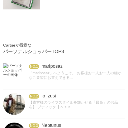
Cartierが得意な
パーソナルショッパーTOP3
mariposaz
NO.1
「mariposaz」へようこそ。 お客様お一人お一人の細か
なご要望にお答えできる...
io_zusi
NO.2
【貴方様のライフスタイルを輝かせる「最高」のお品
を】 ブティック【io_zus...
Neptunus
NO.3