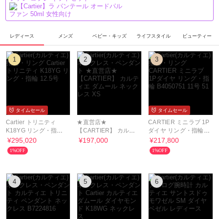
レディース
メンズ
ベビー・キッズ
ライフスタイル
ビューティー
1
2
3
タイムセール
タイムセール
Cartier トリニティ
★直営店★
CARTIER ミニラブ 1P
K18YG リング・指輪
【CARTIER】 カルテ
ダイヤ リング・指輪
12.5号
ィエ ダムール ネック
B4050751 11号 51
¥295,020
¥197,000
¥217,800
レス XS
1%OFF
1%OFF
4
5
6