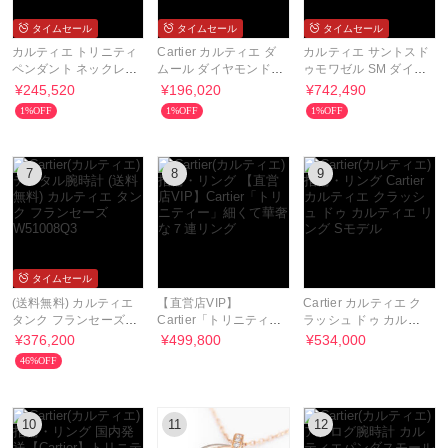
タイムセール
タイムセール
タイムセール
カルティエ トリニティ
Cartier カルティエ ダ
カルティエ サントスド
ペンダント ネックレス
ムール ダイヤモンド
ゥモワゼル SM ダイヤ
B7224816
K18WG ネックレス
ベゼル レディース
¥245,520
¥196,020
¥742,490
1%OFF
1%OFF
1%OFF
7
8
9
タイムセール
(送料無料) カルティエ
【直営店VIP】
Cartier カルティエ ク
タンク フランセーズ
Cartier「トリニティ
ラッシュ ドゥ カルテ
W51008Q3
ー」細くて華奢な７連
ィエ リング Sモデル
¥376,200
¥499,800
¥534,000
リング
46%OFF
10
11
12