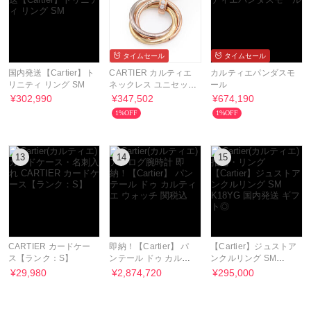
タイムセール
タイムセール
国内発送【Cartier】ト
CARTIER カルティエ
カルティエパンダスモ
リニティ リング SM
ネックレス ユニセック
ール
ス
¥302,990
¥347,502
¥674,190
1%OFF
1%OFF
13
14
15
CARTIER カードケー
即納！【Cartier】 パ
【Cartier】ジュストア
ス【ランク：S】
ンテール ドゥ カルテ
ンクルリング SM
ィエ ウォッチ 関税込
K18YG 国内発送 ギフ
¥29,980
¥2,874,720
¥295,000
ト◎