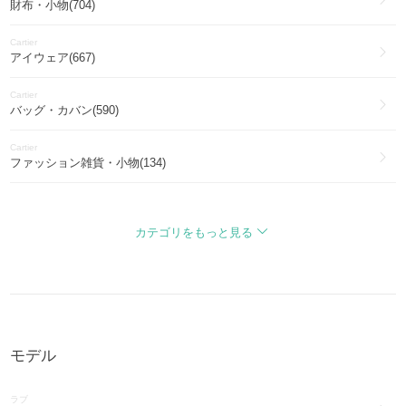
財布・小物(704)
Cartier
アイウェア(667)
Cartier
バッグ・カバン(590)
Cartier
ファッション雑貨・小物(134)
Cartier
その他ファッション(12)
カテゴリをもっと見る
Cartier
トップス(10)
Cartier
アウター(9)
モデル
Cartier
スマホケース・テックアクセサリー(4)
ラブ