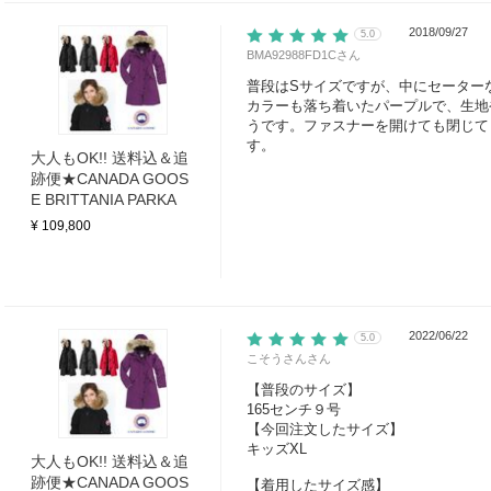
2018/09/27
5.0
BMA92988FD1C
さん
普段はSサイズですが、中にセーター
カラーも落ち着いたパープルで、生地
うです。ファスナーを開けても閉じて
す。
大人もOK!! 送料込＆追
跡便★CANADA GOOS
E BRITTANIA PARKA
¥ 109,800
2022/06/22
5.0
こそうさん
さん
【普段のサイズ】
165センチ９号
【今回注文したサイズ】
キッズXL
大人もOK!! 送料込＆追
跡便★CANADA GOOS
【着用したサイズ感】