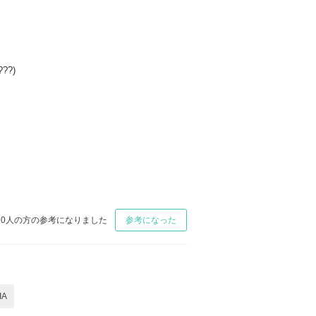
??)
0
人の方の参考になりました
参考になった
IA