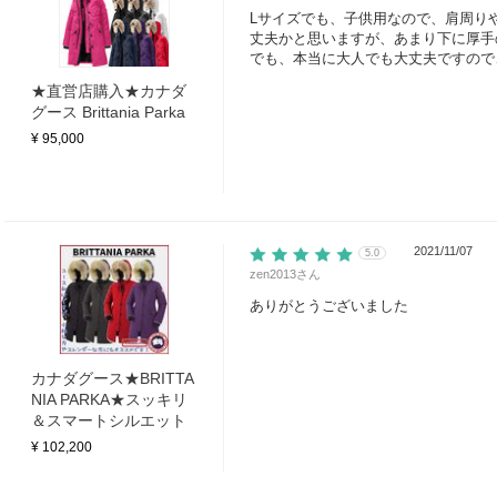
Lサイズでも、子供用なので、肩周り
丈夫かと思いますが、あまり下に厚手
でも、本当に大人でも大丈夫ですので
★直営店購入★カナダ
グース Brittania Parka
¥ 95,000
2021/11/07
5.0
zen2013
さん
ありがとうございました
カナダグース★BRITTA
NIA PARKA★スッキリ
＆スマートシルエット
¥ 102,200