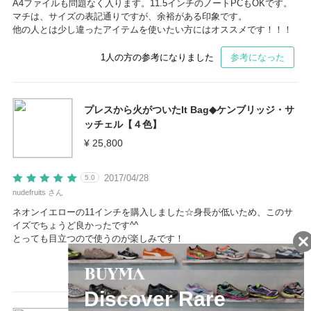
A4ファイルも問題なく入ります。11.5インチのノートPCもOKです。
マチは、サイズの表記通りですが、余裕がある印象です。
他の人とは少し違ったアイテムを使いたい方にはオススメです！！！
1
人の方の参考になりました
参考になった
プレスから火がついたIt Bag◆ケンブリッジ・サ
ッチェル【４色】
¥ 25,800
2017/04/28
5.0
nudefruits さん
ネオンイエローの11インチを購入しました☆身長が低いため、このサ
イズでちょうど良かったです^^
とっても目立つので使うのが楽しみです！
1
人の方の参考になりました
参考になった