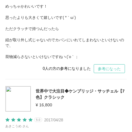
めっちゃかわいいです！
思ったよりも大きくて嬉しいです( *｀ω´)
ただクラッチで持つんだったら
紐が取り外し式じゃないのでカバンにいれてしまわないといけないの
で、
荷物減らさないといけないですねヽ(´o｀；
0
人の方の参考になりました
参考になった
世界中で大注目◆ケンブリッジ・サッチェル【7
色】クラシック
¥ 16,800
2017/04/28
5.0
あきこうめ さん