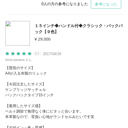
0
人の方の参考になりました
参考になった
１５インチ◆ハンドル付◆クラシック・バックパ
ック【９色】
¥ 29,000
2017/04/29
5.0
Anna-pantana さん
【普段のサイズ】
A4が入る布製のリュック
【今回注文したサイズ】
ケンブリッジサッチェル
バックパックタイプ15インチ
【着用したサイズ感】
ベルト調節で無理なく体にピタッと合います。
本革製なので、背負い心地がランドセルみたいです笑
【デザイン・色・質感】