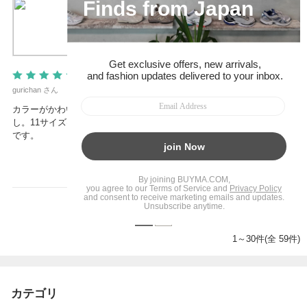
手持即発◆ケンブリッジ・サッチェル◆ネオング
リーン11インチ
¥ 16,500
2017/04/28
5.0
gurichan さん
カラーがかわいく、ファッションのポイントになることまちがいな
し。11サイズは、お財布、携帯、ハンカチetcが入るコンパクトサイズ
です。
0
人の方の参考になりました
参考になった
1
2
1～30件(全 59件)
カテゴリ