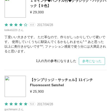
１５インチ◆ハンドル付◆クラシック・バックパ
ック【９色】
¥ 29,000
2017/04/28
4.0
keikei1223 さん
丁度いい大きさです。 ただ革なので、作りがしっかりしていて硬いで
す。 使用していくうちに馴染んでくるかもしれません^ ^ あと思った
以上に奥行きがないです^^; ファッション感覚で使う分には大満足され
ると思います。
1
人の方の参考になりました
参考になった
【ケンブリッジ・サッチェル】11インチ
Fluorescent Satchel
¥ 25,900
2017/04/28
5.0
guchimami さん