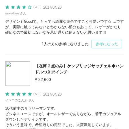
2017/04/28
4.0
saku-love さん
デザインもGoodで、とっても綺麗な黄色ですごく可愛いです☆ …です
が、実際に触ってみないとわからない部分もあって、レザーがかなり
硬めなので最初はなかなか思い通りに使えないと思います!!!
1
人の方の参考になりました
参考になった
【在庫２点のみ】ケンブリッジサッチェル◆ハン
ドルつき15インチ
¥ 22,600
2017/04/28
5.0
インコのこんぶ さん
30代前半のサラリーマンです。
ビジネスユースですが、オールレザーでありながら、若干カジュアル
ダウンしたデザインです。
そういう意味で、希望通りの商品でした。大変満足しています。