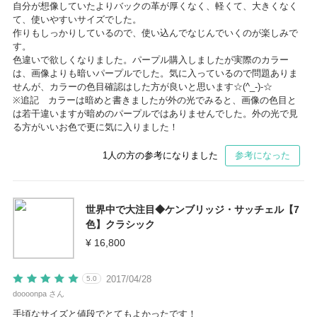
自分が想像していたよりバックの革が厚くなく、軽くて、大きくなく
て、使いやすいサイズでした。
作りもしっかりしているので、使い込んでなじんでいくのが楽しみで
す。
色違いで欲しくなりました。パープル購入しましたが実際のカラー
は、画像よりも暗いパープルでした。気に入っているので問題ありま
せんが、カラーの色目確認はした方が良いと思います☆(^_-)-☆
※追記 カラーは暗めと書きましたが外の光でみると、画像の色目と
は若干違いますが暗めのパープルではありませんでした。外の光で見
る方がいいお色で更に気に入りました！
1
人の方の参考になりました
参考になった
世界中で大注目◆ケンブリッジ・サッチェル【7
色】クラシック
¥ 16,800
2017/04/28
5.0
doooonpa さん
手頃なサイズと値段でとてもよかったです！