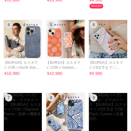
¥10,980
¥10,980
¥4,500
多数
種各種
49%OFF
4
5
6
【BURGA】カスタマ
【BURGA】カスタマ
【BURGA】カスタマ
イズOK☆North Star☆
イズOK☆Golden
イズ8文字まで〇
星・スター柄☆機種豊
Hour☆イラスト花柄〇
Morning Sunshine☆
¥10,980
¥10,980
¥9,980
富
各種
全種対応
7
8
9