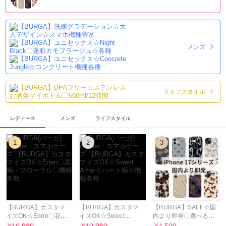
メンズ
ライフスタイル
レディース
メンズ
ライフスタイル
1
2
3
【BURGA】カスタマ
【BURGA】カスタマ
【BURGA】SALE☆国
イズOK☆Eden〇花
イズOK☆Sweet
内より即発〇選べる17
柄・フローラル〇機種
Affair☆ハート柄☆機
シリーズ〇早い者勝ち