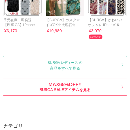
手元在庫・即発送
【BURGA】カスタマ
【BURGA】かわいい
【BURGA】iPhone17
イズOK☆大理石☆ス
オシャレ iPhone16
MagSafe対応 Toughケ
マホケース各種〇追跡
Pro Toughケース 送関
¥6,170
¥10,980
¥3,070
ース
付
込
59%OFF
BURGA レディース の
商品をすべて見る
MAX65%OFF!!
BURGA SALEアイテムを見る
カテゴリ