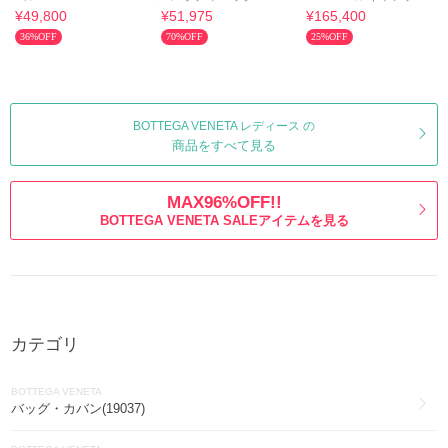
VCQC4 Cassette
666688-vmay1-b
ループ ショルダー カ
¥49,800
¥51,975
¥165,400
Card Case
メラバッグ
36%OFF
70%OFF
25%OFF
BOTTEGA VENETA レディース の
商品をすべて見る
MAX96%OFF!!
BOTTEGA VENETA SALEアイテムを見る
カテゴリ
BOTTEGA VENETA
バッグ・カバン(19037)