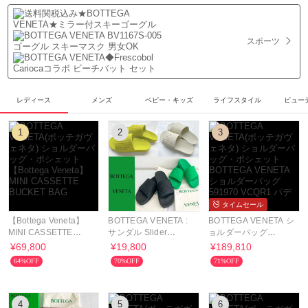
スポーツ
レディース
メンズ
ベビー・キッズ
ライフスタイル
ビュー
1
2
3
タイムセール
【Bottega Veneta】
BOTTEGA VENETA :
BOTTEGA VENETA シ
MINI CASSETTE
サンダル Slider
ョルダーバッグ
BUCKET BAG
Sandal Rubber
591970 VCQR1 パデ
¥69,800
¥19,800
¥189,810
Carpet
ッド
64%OFF
70%OFF
71%OFF
4
5
6