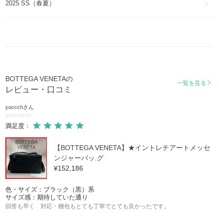
2025 SS（春夏）
フラッシュ
FLASH
ポイント
THE POINT
プラット
PLAT
BOTTEGA VENETAの
一覧を見る
レビュー・口コミ
ヴェネト
VENETO
yuccch
さん
2026/08/05
スナップ
満足度：
SNAP
【BOTTEGA VENETA】★イントレチアートメッセ
パッチ
ンジャーバッ.グ
PATCH
¥152,186
アルフィー
色・サイズ：ブラック（黒）系
ALFIE
サイズ感：期待していた通り
回答も早く 対応・梱包もとても丁寧でとても良かったです。
BV クラシック
BV CLASSIC