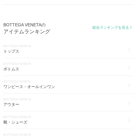
ウォレス
BOTTEGA VENETA
WALLACE
ブライダル・パーティー(11)
BOTTEGA VENETAの
ループ
総合ランキングを見る
BOTTEGA VENETA
アイテムランキング
LOOP
ヨガ・フィットネス(6)
ドロップ
BOTTEGA VENETA
DROP
トップス
サーディン
BOTTEGA VENETA
SARDINE
ボトムス
ザポーチ
BOTTEGA VENETA
THE POUCH
ワンピース・オールインワン
オービット
BOTTEGA VENETA
ORBIT
アウター
カバ
BOTTEGA VENETA
CABAT
靴・シューズ
BOTTEGA VENETA
ヴェネタ