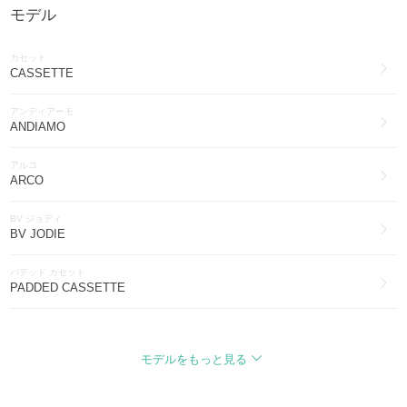
モデル
BOTTEGA VENETA
ワンピース・オールインワン(1282)
カセット
BOTTEGA VENETA
CASSETTE
ファッション雑貨・小物(1236)
アンディアーモ
BOTTEGA VENETA
ANDIAMO
スマホケース・テックアクセサリー(244)
アルコ
BOTTEGA VENETA
ARCO
帽子(92)
BV ジョディ
BOTTEGA VENETA
BV JODIE
水着・ビーチグッズ(44)
パデッド カセット
BOTTEGA VENETA
PADDED CASSETTE
その他ファッション(38)
ダストバッグ
BOTTEGA VENETA
DUSTBAG
インナー・ルームウェア(28)
モデルをもっと見る
ホップ
BOTTEGA VENETA
HOP
腕時計(13)