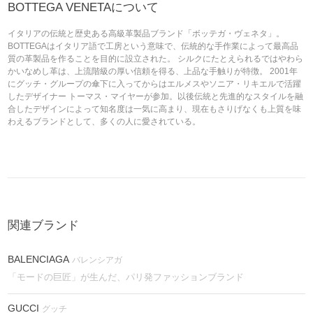
BOTTEGA VENETAについて
イタリアの伝統と歴史ある高級革製品ブランド「ボッテガ・ヴェネタ」。
BOTTEGAはイタリア語で工房という意味で、伝統的な手作業によって最高品
質の革製品を作ることを目的に設立された。 シルクにたとえられるではやわら
かいなめし革は、上流階級の厚い信頼を得る、上品な手触りが特徴。 2001年
にグッチ・グループの傘下に入ってからはエルメスやソニア・リキエルで活躍
したデザイナー トーマス・マイヤーが参加。以後伝統と先進的なスタイルを融
合したデザインによって知名度は一気に高まり、現在もさりげなくも上質を味
わえるブランドとして、多くの人に愛されている。
関連ブランド
BALENCIAGA
バレンシアガ
「モードの巨匠」が生んだ、パリ発ファッションブランド
GUCCI
グッチ