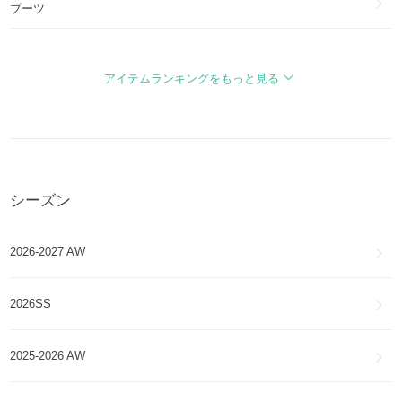
ブーツ
VENETA
BOTTEGA VENETA
オービットフラッシュ
バッグ・カバン
ORBIT FLASH
アイテムランキングをもっと見る
BOTTEGA VENETA
フリップ フラップ
財布・小物
FLIP FLAP
BOTTEGA VENETA
マウント
アクセサリー
MOUNT
シーズン
BOTTEGA VENETA
ザショルダーポーチ
アイウェア
THE SHOULDER POUCH
2026-2027 AW
BOTTEGA VENETA
ノディーニ
ファッション雑貨・小物
NODINI
2026SS
BOTTEGA VENETA
オリンピア
スマホケース・テックアクセサリー
OLIMPIA
2025-2026 AW
ディアゴ
DIAGO