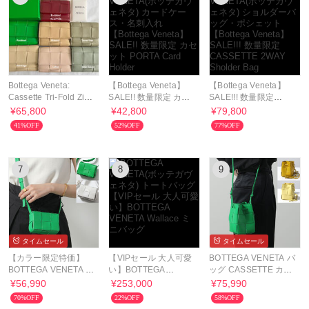
Bottega Veneta:
【Bottega Veneta】
【Bottega Veneta】
Cassette Tri-Fold Zip
SALE!! 数量限定 カセ
SALE!!! 数量限定
Wallet 三つ折り財布
ット PORTA Card
CASSETTE 2WAY
¥65,800
¥42,800
¥79,800
Holder
Sholder Bag
41%OFF
52%OFF
77%OFF
7
8
9
タイムセール
タイムセール
【カラー限定特価】
【VIPセール 大人可愛
BOTTEGA VENETA バ
BOTTEGA VENETA バ
い】BOTTEGA
ッグ CASSETTE カセ
ッグ CANDY 666688
VENETA Wallace ミニ
ット ミニ 680217
¥56,990
¥253,000
¥75,990
VMAY1
バッグ
VCQC4
70%OFF
22%OFF
58%OFF