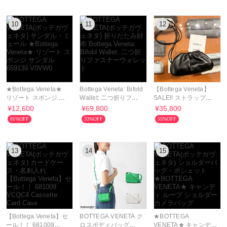
10
11
12
★Bottega Veneta★
Bottega Veneta: Bifold
【Bottega Veneta】
リゾート スポンジ サ
Wallet: 二つ折りファ
SALE!! ストラップ付
ンダル 659139
スナーウォレット
きウォレット Wallet
¥12,600
¥69,800
¥35,800
V0VW0
81%OFF
33%OFF
55%OFF
13
14
15
【Bottega Veneta】セ
BOTTEGA VENETA ク
★BOTTEGA
ール！！ 681009
ロスボディバッグ
VENETA★ キャンディ