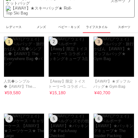
スポーツ
レディース
メンズ
ベビー・キッズ
ライフスタイル
スポーツ
1
2
3
人気◆シンプル
【Away】限定 トイス
【AWAY】★ダッフル
◆【AWAY】The
トーリー5 コラボ パッ
バッグ★ Gym Bag
Everywhere Bag ◆バ
キングキューブ 3点
¥59,580
¥15,180
¥40,700
ッグ
4
5
6