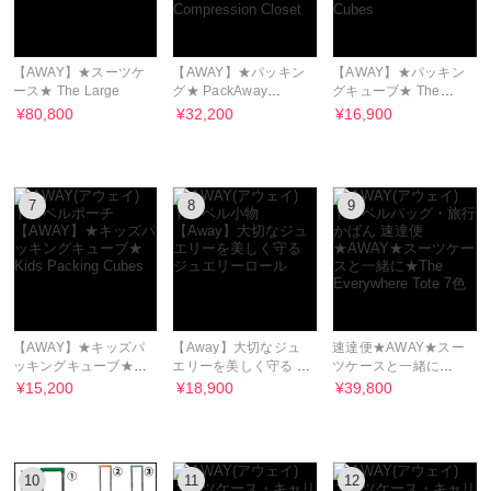
【AWAY】★スーツケ
【AWAY】★パッキン
【AWAY】★パッキン
ース★ The Large
グ★ PackAway
グキューブ★ The
Checked
Insider Packing
¥80,800
¥32,200
¥16,900
Compression Closet
Cubes
7
8
9
【AWAY】★キッズパ
【Away】大切なジュ
速達便★AWAY★スー
ッキングキューブ★
エリーを美しく守る ジ
ツケースと一緒に
Kids Packing Cubes
ュエリーロール
★The Everywhere
¥15,200
¥18,900
¥39,800
Tote 7色
10
11
12