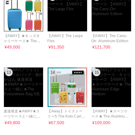
【AWAY】★キッズキ
【AWAY】The Large
【AWAY】The Carry-
ャリーケース★ The
Flex
On: Aluminum Edition
Kids Carry-On
¥49,000
¥91,350
¥121,700
13
14
15
速達発送★AWAY★ス
【Away】トイストー
【AWAY】★スーツケ
ーツケースと一緒に
リー5 The Kids Carry-
ース★ The Aluminum
★The Everywhere
On 機内持ち込み 軽量
Edge Medium
¥49,800
¥67,500
¥109,000
Bag 5色