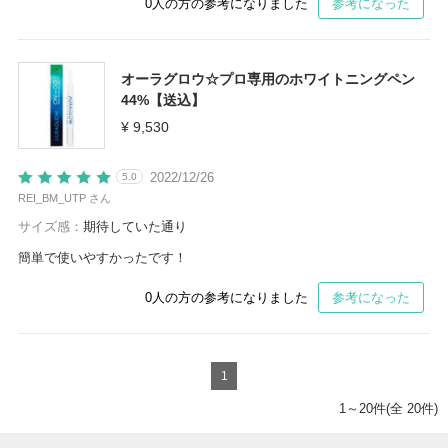
0
人の方の参考になりました
参考になった
オーラグロウ☆プロ専用のホワイトニングペン
44%【送込】
¥ 9,530
2022/12/26
5.0
REI_BM_UTP さん
サイズ感：
期待していた通り
簡単で使いやすかったです！
0
人の方の参考になりました
参考になった
1
1～20件(全 20件)