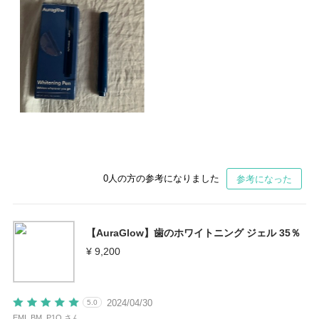
0
人の方の参考になりました
参考になった
【AuraGlow】歯のホワイトニング ジェル 35％
¥ 9,200
2024/04/30
5.0
EMI_BM_P1Q さん