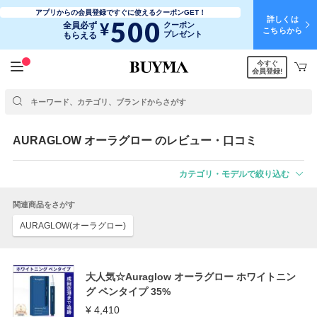
アプリからの会員登録ですぐに使えるクーポンGET！
詳しくは
500
¥
全員必ず
クーポン
こちらから
プレゼント
もらえる
今すぐ
会員登録!
AURAGLOW
オーラグロー
のレビュー・口コミ
カテゴリ・モデルで絞り込む
関連商品をさがす
AURAGLOW(オーラグロー)
大人気☆Auraglow オーラグロー ホワイトニン
グ ペンタイプ 35%
¥ 4,410