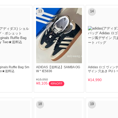
13
14
ginals Ruffle Bag Sm
ADIDAS【送料込】SAMBA OG
Adidas ロゴ ヴィ
 Two★送料込
W * IE5836
ザイン 穴あき PUト
¥15,950
¥14,990
¥8,105
49%OFF
18
19