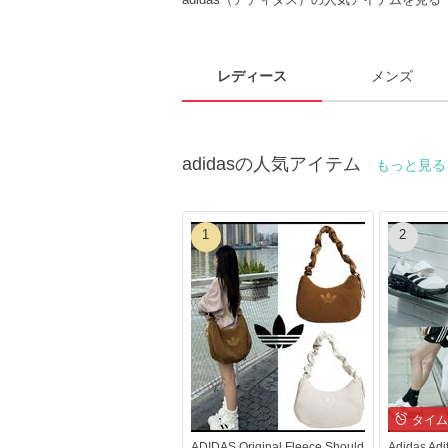
レディース
メンズ
adidasの人気アイテム
もっと見
1
2
タイム
ADIDAS Original Fleece Should
Adidas Ad