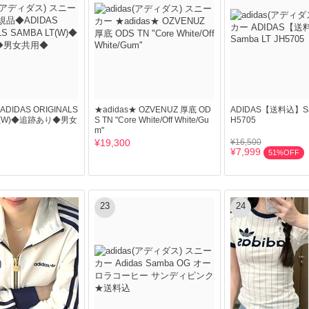
IDAS ORIGINALS
★adidas★ OZVENUZ 厚底 OD
ADIDAS【送料込】Sam
LT(W)◆追跡あり◆男女
S TN "Core White/Off White/Gu
H5705
m"
¥19,300
¥16,500
¥7,999
51%OFF
23
24