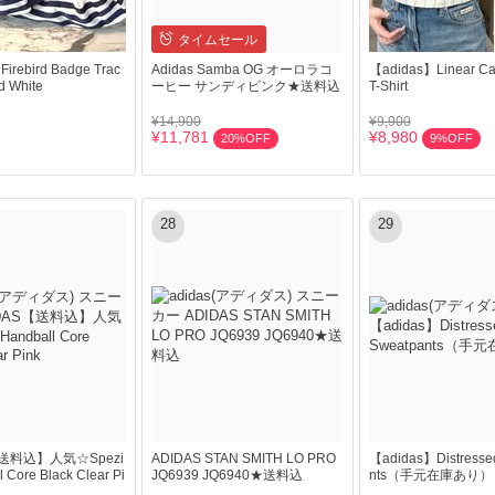
タイムセール
irebird Badge Trac
Adidas Samba OG オーロラコ
【adidas】Linear Cal
d White
ーヒー サンディピンク★送料込
T-Shirt
¥14,900
¥9,900
¥11,781
¥8,980
20%OFF
9%OFF
28
29
【送料込】人気☆Spezi
ADIDAS STAN SMITH LO PRO
【adidas】Distresse
l Core Black Clear Pi
JQ6939 JQ6940★送料込
nts（手元在庫あり）