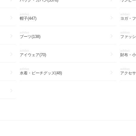
バッグ・カバン(3376)
ワンピー
adidas
adidas
帽子(447)
ヨガ・フィ
adidas
adidas
ブーツ(138)
ファッシ
adidas
adidas
アイウェア(70)
財布・小物
adidas
adidas
水着・ビーチグッズ(48)
アクセサリ