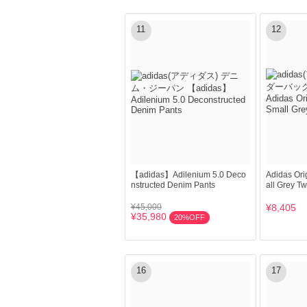
11
12
【adidas】Adilenium 5.0 Deco
Adidas Ori
nstructed Denim Pants
all Grey
¥45,000
¥8,405
¥35,980
20%OFF
16
17