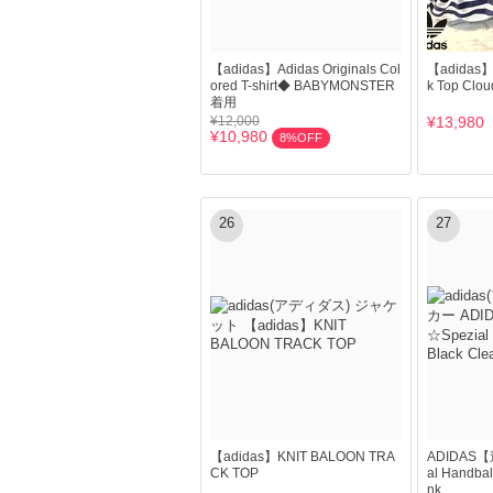
【adidas】Adidas Originals Col
【adidas】F
ored T-shirt◆ BABYMONSTER
k Top Clou
着用
¥12,000
¥13,980
¥10,980
8%OFF
26
27
【adidas】KNIT BALOON TRA
ADIDAS
CK TOP
al Handbal
nk