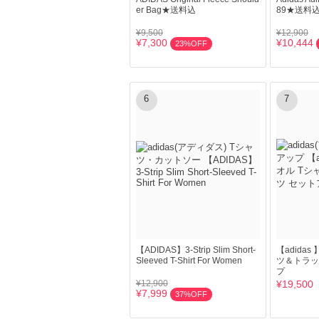
er Bag★送料込
89★送料
¥9,500
¥12,900
¥7,300
¥10,444
23%OFF
6
7
【ADIDAS】3-Strip Slim Short-
【adida
Sleeved T-Shirt For Women
ツ＆トラッ
プ
¥12,900
¥19,500
¥7,999
37%OFF