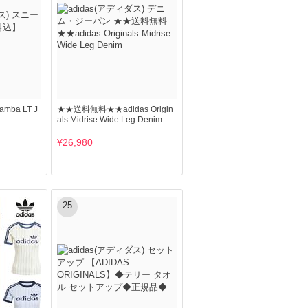
ba LT J
★★送料無料★★adidas Origin
als Midrise Wide Leg Denim
¥26,980
25