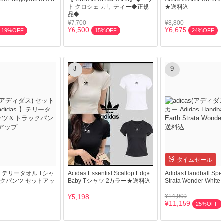
込
ト クロシェ カリ ティー◆正規
★送料込
品◆
¥7,700
¥8,800
¥6,500
¥6,675
19%OFF
15%OFF
24%OFF
8
9
タイムセール
s 】テリータオル Tシャ
Adidas Essential Scallop Edge
Adidas Handball Spe
クパンツ セットアッ
Baby Tシャツ 2カラー★送料込
Strata Wonder Wh
¥5,198
¥14,900
¥11,159
25%OFF