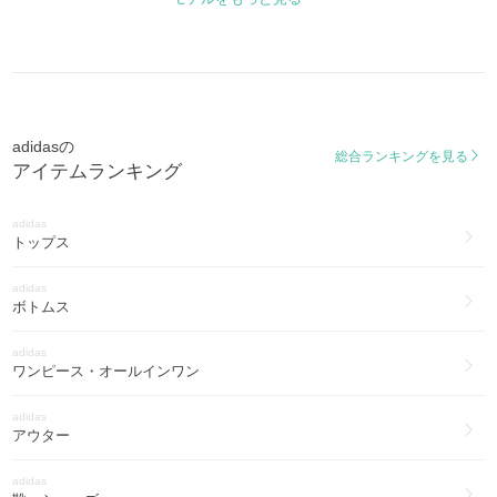
テコンドー
adidas
TAEKWONDO
水着・ビーチグッズ(48)
トーキョー
adidas
TOKYO
アクセサリー(17)
adidasの
総合ランキングを見る
adidas
SL 72
アイテムランキング
スマホケース・テックアクセサリー(2)
キャンパス
adidas
CAMPUS
トップス
オズヴィーナス
adidas
OZVENUZ
ボトムス
サンベイ
adidas
SAMBAE
ワンピース・オールインワン
ウルトラブースト
adidas
ULTRA BOOST
アウター
アディレッタ
adidas