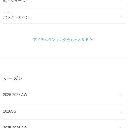
ADILETTE
靴・シューズ
adidas
タバコ
バッグ・カバン
TOBACCO
adidas
バミューダ
帽子
BERMUDA
アイテムランキングをもっと見る
adidas
フォーラム
インナー・ルームウェア
FORUM
adidas
アディフォーム
ヨガ・フィットネス
adiFOM
シーズン
アディゼロ エヴォ エスエル
adizero EVO SL
2026-2027 AW
アディフォームメガジェーン
ADIFOM MEGAJANE
2026SS
XLG ランナーデラックス
XLG RUNNER DELUXE
2025-2026 AW