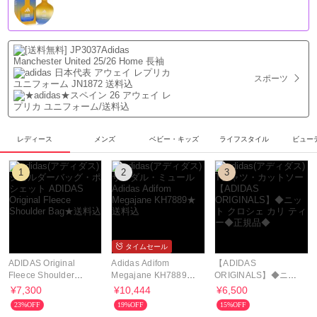
スポーツ
レディース
メンズ
ベビー・キッズ
ライフスタイル
ビュー
1
2
3
タイムセール
ADIDAS Original
Adidas Adifom
【ADIDAS
Fleece Shoulder
Megajane KH7889★
ORIGINALS】◆ニッ
Bag★送料込
送料込
ト クロシェ カリ ティ
¥7,300
¥10,444
¥6,500
ー◆正規品◆
23%OFF
19%OFF
15%OFF