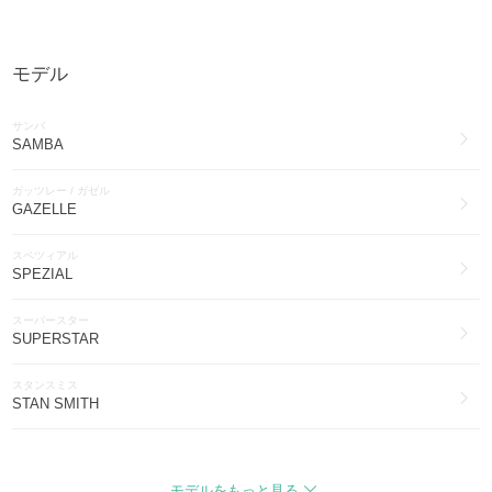
adidas
ヨガ・フィットネス(412)
モデル
adidas
インナー・ルームウェア(252)
サンバ
adidas
SAMBA
ブーツ(137)
ガッツレー / ガゼル
adidas
GAZELLE
ファッション雑貨・小物(126)
スペツィアル
adidas
SPEZIAL
腕時計(98)
スーパースター
adidas
SUPERSTAR
アイウェア(69)
スタンスミス
adidas
STAN SMITH
財布・小物(53)
アディレニウム
adidas
ADILENIUM
その他ファッション(50)
モデルをもっと見る