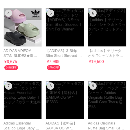
4
5
6
ADIDAS ADIFOM
【ADIDAS】3-Strip
【adidas 】テリータ
STAN SLIDES★送料
Slim Short-Sleeved T-
オル Tシャツ＆トラッ
込
Shirt For Women
クパンツ セットアップ
¥6,675
¥7,999
¥19,500
24%OFF
37%OFF
7
8
9
Adidas Essential
ADIDAS【送料込】
Adidas Originals
Scallop Edge Baby T
SAMBA OG W *
Ruffle Bag Small Grey