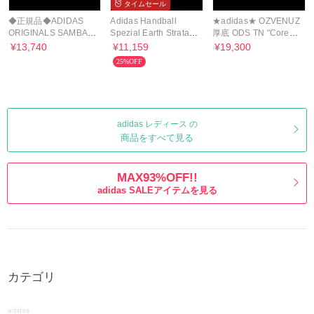
タイムセール
◆正規品◆ADIDAS
Adidas Handball
★adidas★ OZVENUZ
ORIGINALS SAMBA
Spezial Earth Strata
厚底 ODS TN "Core
LT(W)◆追跡あり◆男
Wonder White★送料
White/Off White/Gum"
¥13,740
¥11,159
¥19,300
女共用◆
込
25%OFF
adidas レディース の
商品をすべて見る
MAX93%OFF!!
adidas SALEアイテムを見る
カテゴリ
adidas