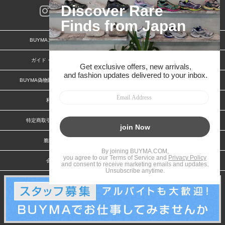
BUYMAスタートガイド
安心への取り組み
ガイド・お問い合わせ
かんたん購入ガイド
BUYMA偽物販売防止の取り組み
BUYMA CARD
利用規約
プライバシー
特定商取引法に関する表記
お客様情報の外部送信について
脆弱性報告
お知らせ(PCサイト)
会社案内
スタッフ募集