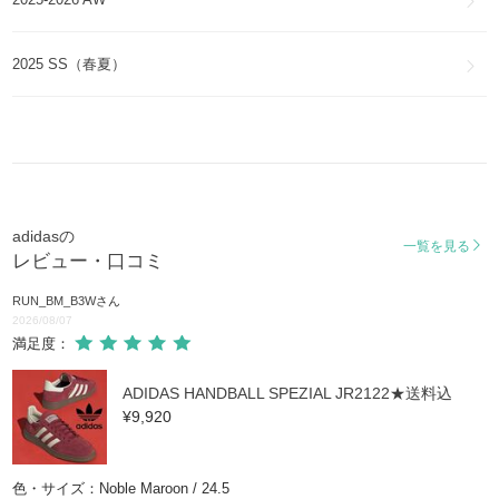
オズガイア
Ozgaia
2025 SS（春夏）
カントリー
COUNTRY
エヌエムディー
NMD
アディレーサー
ADIRACER
adidasの
一覧を見る
レビュー・口コミ
パフィレッタ
PUFFYLETTE
RUN_BM_B3W
さん
2026/08/07
アディスターXLG
満足度：
ADISTAR XLG
ADIDAS HANDBALL SPEZIAL JR2122★送料込
¥9,920
GRAND COURT MULE
イタリア 70S
色・サイズ：Noble Maroon / 24.5
ITALIA 70S