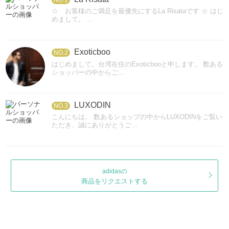
☆ お客様のご満足を最優先にするLa Risataです ☆ はじ
めまして。 ...
Exoticboo
NO.2
はじめまして。台湾在住のExoticbooと申します。 数ある
ショッパーの中からご...
LUXODIN
NO.3
こんにちは。 数あるショップの中からLUXODINをご覧い
ただき、誠にありがとうご...
adidasの
商品をリクエストする