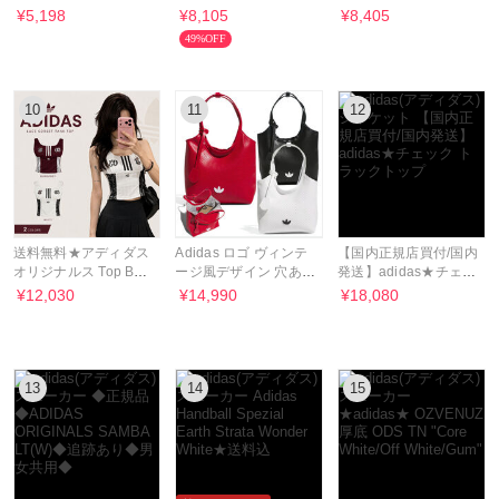
シャツ 2カラー★送料
IE5836
Two★送料込
¥5,198
¥8,105
¥8,405
込
49%OFF
10
11
12
送料無料★アディダス
Adidas ロゴ ヴィンテ
【国内正規店買付/国内
オリジナルス Top BLK
ージ風デザイン 穴あき
発送】adidas★チェッ
TANK White & red
PUトート バッグ
ク トラックトップ
¥12,030
¥14,990
¥18,080
13
14
15