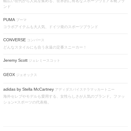
幅広い世代から人気を集める、世界的に有名なスポーツウェア＆靴ブラ
ンド
PUMA
プーマ
コラボアイテムも大人気、ドイツ発のスポーツブランド
CONVERSE
コンバース
どんなスタイルにも合う永遠の定番スニーカー！
Jeremy Scott
ジェレミースコット
GEOX
ジェオックス
adidas by Stella McCartney
アディダスバイステラマッカートニー
海外セレブやモデルも愛用する、女性らしさが人気のブランド。ファッ
ション×スポーツの代表格。